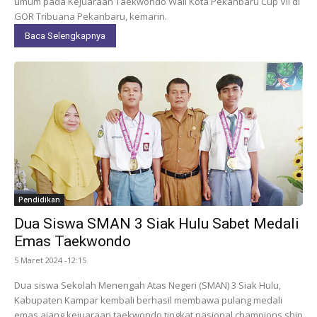
umum pada Kejuaraan Taekwondo Wali Kota Pekanbaru Cup VII di
GOR Tribuana Pekanbaru, kemarin.
Baca Selengkapnya
Pendidikan
Dua Siswa SMAN 3 Siak Hulu Sabet Medali
Emas Taekwondo
5 Maret 2024 -12:15
Dua siswa Sekolah Menengah Atas Negeri (SMAN) 3 Siak Hulu,
Kabupaten Kampar kembali berhasil membawa pulang medali
emas ajang kejuaraan taekwondo tingkat nasional champions ship