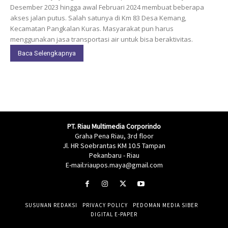
Desember 2023 hingga awal Februari 2024 membuat beberapa
akses jalan putus. Salah satunya di Km 83 Desa Kemang,
Kecamatan Pangkalan Kuras. Masyarakat pun harus
menggunakan jasa transportasi air untuk bisa beraktivitas.
Baca Selengkapnya
PT. Riau Multimedia Corporindo
Graha Pena Riau, 3rd floor
Jl. HR Soebrantas KM 10.5 Tampan
Pekanbaru - Riau
E-mail:riaupos.maya@gmail.com
SUSUNAN REDAKSI
PRIVACY POLICY
PEDOMAN MEDIA SIBER
DIGITAL E-PAPER