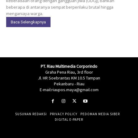
keberadaan orang dengan gangguan jiwa (ODGJ), bahkan
beberapa di antaranya sempat berperilaku brutal hingga
menganiaya warga.
Baca Selengkapnya
PT. Riau Multimedia Corporindo
Graha Pena Riau, 3rd floor
Jl. HR Soebrantas KM 10.5 Tampan
Pekanbaru - Riau
E-mail:riaupos.maya@gmail.com
SUSUNAN REDAKSI
PRIVACY POLICY
PEDOMAN MEDIA SIBER
DIGITAL E-PAPER