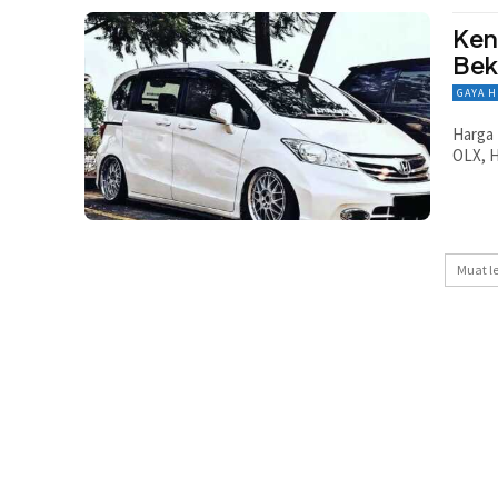
Ken
Bek
GAYA 
Harga 
OLX, H
Muat l