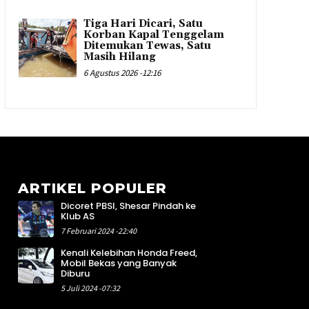
Tiga Hari Dicari, Satu
Korban Kapal Tenggelam
Ditemukan Tewas, Satu
Masih Hilang
6 Agustus 2026 -12:16
ARTIKEL POPULER
Dicoret PBSI, Shesar Pindah ke
3
Klub AS
1
7 Februari 2024 -22:40
3
Kenali Kelebihan Honda Freed,
2
Mobil Bekas yang Banyak
3
Diburu
0
5 Juli 2024 -07:32