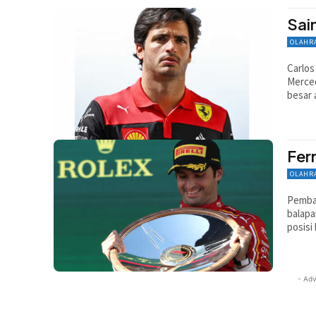
Sai
OLAHR
Carlos
Merced
besar 
Fer
OLAHR
Pembal
balapa
posisi
- Adv