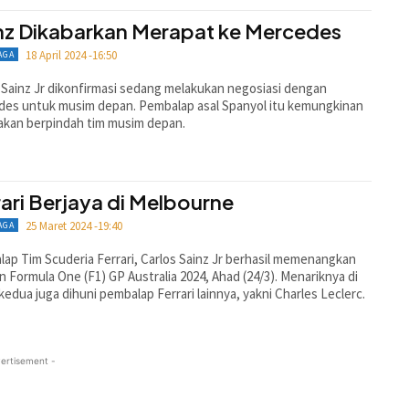
nz Dikabarkan Merapat ke Mercedes
18 April 2024 -16:50
AGA
 Sainz Jr dikonfirmasi sedang melakukan negosiasi dengan
es untuk musim depan. Pembalap asal Spanyol itu kemungkinan
akan berpindah tim musim depan.
rari Berjaya di Melbourne
25 Maret 2024 -19:40
AGA
ap Tim Scuderia Ferrari, Carlos Sainz Jr berhasil memenangkan
n Formula One (F1) GP Australia 2024, Ahad (24/3). Menariknya di
 kedua juga dihuni pembalap Ferrari lainnya, yakni Charles Leclerc.
ertisement -