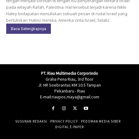
tengah menjadi sorotan di tengah isu penyerangan tentara Israel
pada wilayah Rafah, Palestina. Hal tersebut terjadi karena Nikki
Haley kedapatan menuliskan sebuah pesan di rudal Israel yang
bertuliskan ‘Habisi mereka, Amerika cinta Israel, Selalu’.
Baca Selengkapnya
PT. Riau Multimedia Corporindo
Graha Pena Riau, 3rd floor
Jl. HR Soebrantas KM 10.5 Tampan
Pekanbaru - Riau
E-mail:riaupos.maya@gmail.com
SUSUNAN REDAKSI
PRIVACY POLICY
PEDOMAN MEDIA SIBER
DIGITAL E-PAPER