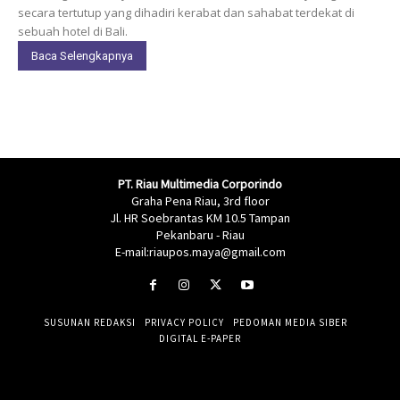
secara tertutup yang dihadiri kerabat dan sahabat terdekat di
sebuah hotel di Bali.
Baca Selengkapnya
PT. Riau Multimedia Corporindo
Graha Pena Riau, 3rd floor
Jl. HR Soebrantas KM 10.5 Tampan
Pekanbaru - Riau
E-mail:riaupos.maya@gmail.com
SUSUNAN REDAKSI
PRIVACY POLICY
PEDOMAN MEDIA SIBER
DIGITAL E-PAPER