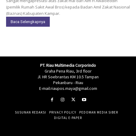
sangat mengapresiasi atas zakat mal dari Alm H Awaloeddin
(pemilik Rumah Sakit Awal Bros) kepada Badan Amil Zakat Nasional
(Baznas) Kabupaten Kampar.
Baca Selengkapnya
PT. Riau Multimedia Corporindo
Graha Pena Riau, 3rd floor
Jl. HR Soebrantas KM 10.5 Tampan
Pekanbaru - Riau
E-mail:riaupos.maya@gmail.com
SUSUNAN REDAKSI
PRIVACY POLICY
PEDOMAN MEDIA SIBER
DIGITAL E-PAPER