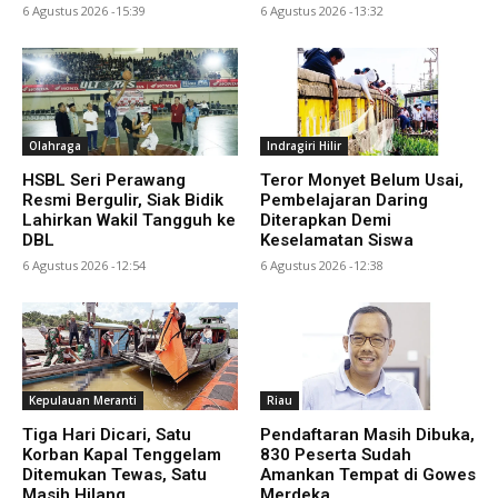
6 Agustus 2026 -15:39
6 Agustus 2026 -13:32
Olahraga
Indragiri Hilir
HSBL Seri Perawang
Teror Monyet Belum Usai,
Resmi Bergulir, Siak Bidik
Pembelajaran Daring
Lahirkan Wakil Tangguh ke
Diterapkan Demi
DBL
Keselamatan Siswa
6 Agustus 2026 -12:54
6 Agustus 2026 -12:38
Kepulauan Meranti
Riau
Tiga Hari Dicari, Satu
Pendaftaran Masih Dibuka,
Korban Kapal Tenggelam
830 Peserta Sudah
Ditemukan Tewas, Satu
Amankan Tempat di Gowes
Masih Hilang
Merdeka