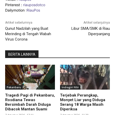
Pinterest :
riauposdotco
Dailymotion :
RiauPos
Artikel sebelumnya
Artikel selanjutnya
Qunut Nadzilah yang Buat
Libur SMA/SMK di Riau
Merinding di Tengah Wabah
Diperpanjang
Virus Corona
BERITA LAINNYA
Pekanbaru
Indragiri Hilir
Tragedi Pagi di Pekanbaru,
Terjebak Perangkap,
Rosdiana Tewas
Monyet Liar yang Diduga
Bersimbah Darah Diduga
Serang 18 Warga Masih
Dibacok Mantan Suami
Diperiksa
7 Agustus 2026 -17:11
7 Agustus 2026 -11:20