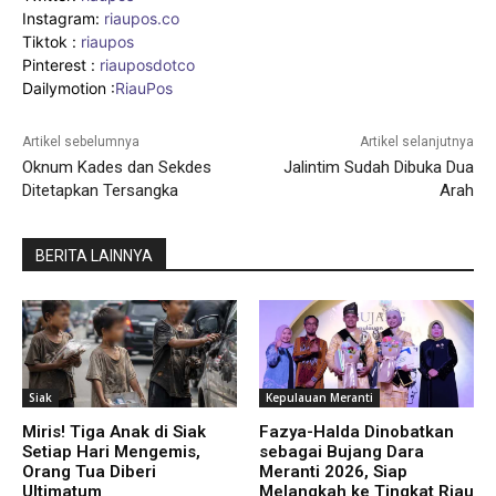
Instagram:
riaupos.co
Tiktok :
riaupos
Pinterest :
riauposdotco
Dailymotion :
RiauPos
Artikel sebelumnya
Artikel selanjutnya
Oknum Kades dan Sekdes
Jalintim Sudah Dibuka Dua
Ditetapkan Tersangka
Arah
BERITA LAINNYA
Siak
Kepulauan Meranti
Miris! Tiga Anak di Siak
Fazya-Halda Dinobatkan
Setiap Hari Mengemis,
sebagai Bujang Dara
Orang Tua Diberi
Meranti 2026, Siap
Ultimatum
Melangkah ke Tingkat Riau