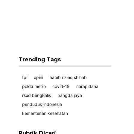
Trending Tags
fpi
opini
habib rizieq shihab
polda metro
covid-19
narapidana
rsud bengkalis
pangda jaya
penduduk indonesia
kementerian kesehatan
Rubrik Dicari