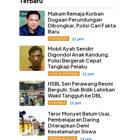
Terbaru
Makam Remaja Korban
Dugaan Perundungan
Dibongkar, Polisi Cari Fakta
Baru
21 jam
PEKANBARU
Mobil Ayah Sendiri
Digondol Anak Kandung,
Polisi Bergerak Cepat
Tangkap Pelaku
23 jam
HUKUM KRIMINAL
HSBL Seri Perawang Resmi
Bergulir, Siak Bidik Lahirkan
Wakil Tangguh ke DBL
23 jam
OLAHRAGA
Teror Monyet Belum Usai,
Pembelajaran Daring
Diterapkan Demi
Keselamatan Siswa
24 jam
INDRAGIRI HILIR