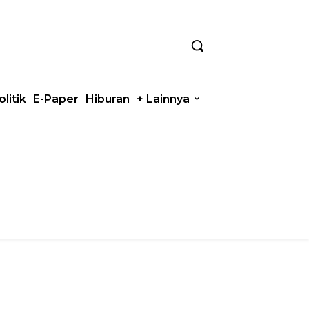
olitik
E-Paper
Hiburan
+ Lainnya