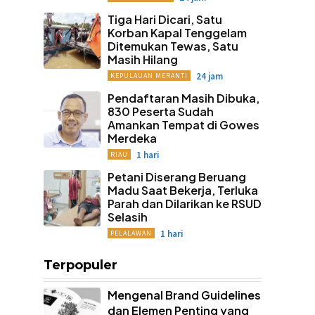
Tiga Hari Dicari, Satu
Korban Kapal Tenggelam
Ditemukan Tewas, Satu
Masih Hilang
24 jam
KEPULAUAN MERANTI
Pendaftaran Masih Dibuka,
830 Peserta Sudah
Amankan Tempat di Gowes
Merdeka
1 hari
RIAU
Petani Diserang Beruang
Madu Saat Bekerja, Terluka
Parah dan Dilarikan ke RSUD
Selasih
1 hari
PELALAWAN
Terpopuler
Mengenal Brand Guidelines
dan Elemen Penting yang