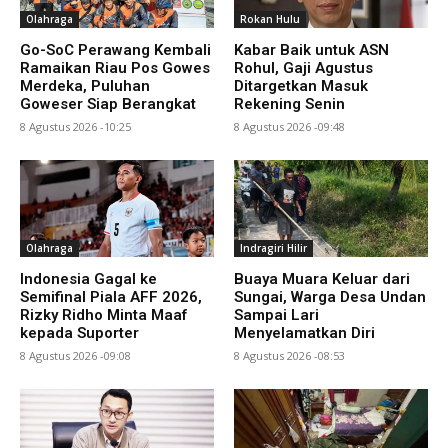
Olahraga
Rokan Hulu
Go-SoC Perawang Kembali
Kabar Baik untuk ASN
Ramaikan Riau Pos Gowes
Rohul, Gaji Agustus
Merdeka, Puluhan
Ditargetkan Masuk
Goweser Siap Berangkat
Rekening Senin
8 Agustus 2026 -10:25
8 Agustus 2026 -09:48
Olahraga
Indragiri Hilir
Indonesia Gagal ke
Buaya Muara Keluar dari
Semifinal Piala AFF 2026,
Sungai, Warga Desa Undan
Rizky Ridho Minta Maaf
Sampai Lari
kepada Suporter
Menyelamatkan Diri
8 Agustus 2026 -09:08
8 Agustus 2026 -08:53