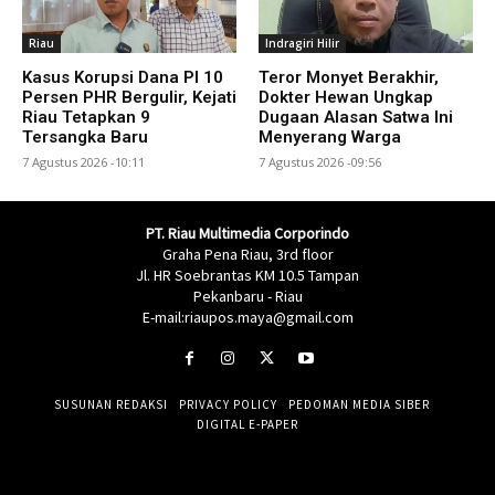
Riau
Indragiri Hilir
Kasus Korupsi Dana PI 10
Teror Monyet Berakhir,
Persen PHR Bergulir, Kejati
Dokter Hewan Ungkap
Riau Tetapkan 9
Dugaan Alasan Satwa Ini
Tersangka Baru
Menyerang Warga
7 Agustus 2026 -10:11
7 Agustus 2026 -09:56
PT. Riau Multimedia Corporindo
Graha Pena Riau, 3rd floor
Jl. HR Soebrantas KM 10.5 Tampan
Pekanbaru - Riau
E-mail:riaupos.maya@gmail.com
SUSUNAN REDAKSI
PRIVACY POLICY
PEDOMAN MEDIA SIBER
DIGITAL E-PAPER