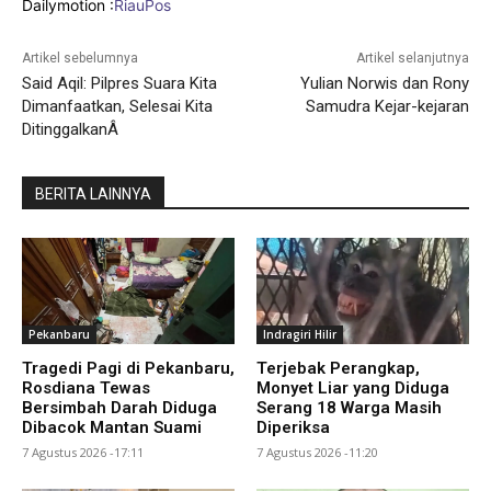
Dailymotion :
RiauPos
Artikel sebelumnya
Artikel selanjutnya
Said Aqil: Pilpres Suara Kita
Yulian Norwis dan Rony
Dimanfaatkan, Selesai Kita
Samudra Kejar-kejaran
DitinggalkanÂ
BERITA LAINNYA
Pekanbaru
Indragiri Hilir
Tragedi Pagi di Pekanbaru,
Terjebak Perangkap,
Rosdiana Tewas
Monyet Liar yang Diduga
Bersimbah Darah Diduga
Serang 18 Warga Masih
Dibacok Mantan Suami
Diperiksa
7 Agustus 2026 -17:11
7 Agustus 2026 -11:20