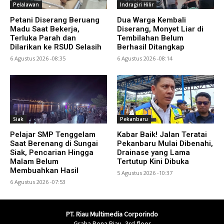
Pelalawan
Indragiri Hilir
Petani Diserang Beruang
Dua Warga Kembali
Madu Saat Bekerja,
Diserang, Monyet Liar di
Terluka Parah dan
Tembilahan Belum
Dilarikan ke RSUD Selasih
Berhasil Ditangkap
6 Agustus 2026 -08:35
6 Agustus 2026 -08:14
Siak
Pekanbaru
Pelajar SMP Tenggelam
Kabar Baik! Jalan Teratai
Saat Berenang di Sungai
Pekanbaru Mulai Dibenahi,
Siak, Pencarian Hingga
Drainase yang Lama
Malam Belum
Tertutup Kini Dibuka
Membuahkan Hasil
5 Agustus 2026 -10:37
6 Agustus 2026 -07:53
PT. Riau Multimedia Corporindo
Graha Pena Riau, 3rd floor