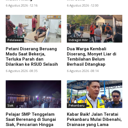
6 Agustus 2026 -12:16
6 Agustus 2026 -12:00
Pelalawan
Indragiri Hilir
Petani Diserang Beruang
Dua Warga Kembali
Madu Saat Bekerja,
Diserang, Monyet Liar di
Terluka Parah dan
Tembilahan Belum
Dilarikan ke RSUD Selasih
Berhasil Ditangkap
6 Agustus 2026 -08:35
6 Agustus 2026 -08:14
Siak
Pekanbaru
Pelajar SMP Tenggelam
Kabar Baik! Jalan Teratai
Saat Berenang di Sungai
Pekanbaru Mulai Dibenahi,
Siak, Pencarian Hingga
Drainase yang Lama