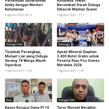
Pertemuan Suhardiman
Rosdiana Tewas
Amby dengan Menteri
Bersimbah Darah Diduga
Kehutanan
Dibacok Mantan Suami
8 Agustus 2026 -08:13
7 Agustus 2026 -17:11
Indragiri Hilir
Olahraga
Terjebak Perangkap,
Ayeah Mineral Siapkan
Monyet Liar yang Diduga
2.400 Botol Gratis untuk
Serang 18 Warga Masih
Peserta Riau Pos Gowes
Diperiksa
Merdeka 2026
7 Agustus 2026 -11:20
7 Agustus 2026 -11:09
Riau
Indragiri Hilir
Kasus Korupsi Dana PI 10
Teror Monyet Berakhir,