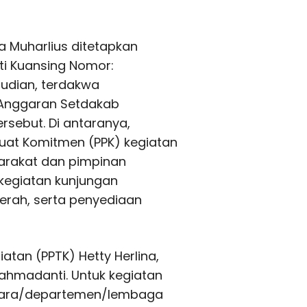
a Muharlius ditetapkan
i Kuansing Nomor:
mudian, terdakwa
 Anggaran Setdakab
rsebut. Di antaranya,
at Komitmen (PPK) kegiatan
arakat dan pimpinan
 kegiatan kunjungan
aerah, serta penyediaan
atan (PPTK) Hetty Herlina,
ahmadanti. Untuk kegiatan
egara/departemen/lembaga