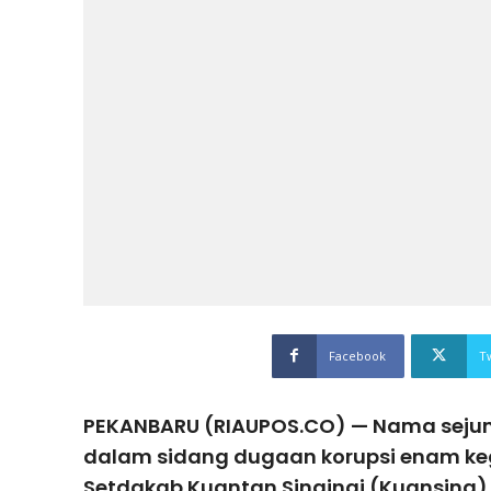
Facebook
T
PEKANBARU (RIAUPOS.CO) — Nama seju
dalam sidang dugaan korupsi enam ke
Setdakab Kuantan Singingi (Kuansing).