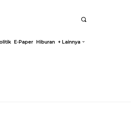
olitik
E-Paper
Hiburan
+ Lainnya