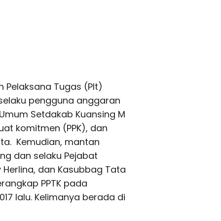
 Pelaksana Tugas (Plt)
 selaku pengguna anggaran
ag Umum Setdakab Kuansing M
at komitmen (PPK), dan
nta. Kemudian, mantan
g dan selaku Pejabat
y Herlina, dan Kasubbag Tata
erangkap PPTK pada
7 lalu. Kelimanya berada di