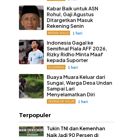
Kabar Baik untuk ASN
Rohul, Gaji Agustus
Ditargetkan Masuk
Rekening Senin
1 hari
ROKAN HULU
Indonesia Gagal ke
Semifinal Piala AFF 2026,
Rizky Ridho Minta Maaf
kepada Suporter
1 hari
OLAHRAGA
Buaya Muara Keluar dari
Sungai, Warga Desa Undan
Sampai Lari
Menyelamatkan Diri
1 hari
INDRAGIRI HILIR
Terpopuler
Tukin TNI dan Kemenhan
Naik Jadi 90 Persen di