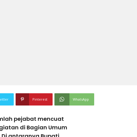
witter
Pinterest
WhatsApp
mlah pejabat mencuat
giatan di Bagian Umum
 Di antaranya Bupati