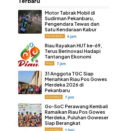
Terbaru
Motor Tabrak Mobil di
Sudirman Pekanbaru,
Pengendara Tewas dan
Satu Kendaraan Kabur
6 jam
PEKANBARU
Riau Rayakan HUT ke-69,
Terus Berinovasi Hadapi
Tantangan Ekonomi
7 jam
RIAU
31 Anggota TGC Siap
Meriahkan Riau Pos Gowes
Merdeka 2026 di
Pekanbaru
7 jam
OLAHRAGA
Go-SoC Perawang Kembali
Ramaikan Riau Pos Gowes
Merdeka, Puluhan Goweser
Siap Berangkat
1 hari
OLAHRAGA