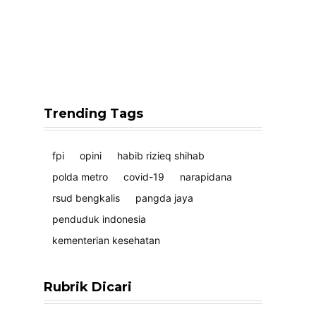
Trending Tags
fpi
opini
habib rizieq shihab
polda metro
covid-19
narapidana
rsud bengkalis
pangda jaya
penduduk indonesia
kementerian kesehatan
Rubrik Dicari