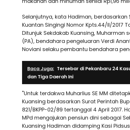
makanan dan minuman senilai Rp1,96 mili
Selanjutnya, kata Hadiman, berdasarkan 
Kuantan Singingi Nomor Kpts.44/II/2017 Ta
Ditunjuk Sekdakab Kuansing, Muharman 
(PA), bendahara pengeluaran Verdi Anant
Noviani selaku pembantu bendahara pen
Baca Juga:
Tersebar di Pekanbaru 24 Kasu
dan Tiga Daerah Ini
"Untuk terdakwa Muharlius SE MM ditetap
Kuansing berdasarkan Surat Perintah Bup
821/BKPP-02/89 tertanggal 4 April 2017. H
MPd mengajukan pensiun dini sebagai Sek
Kuansing Hadiman didamping Kasi Pidsus