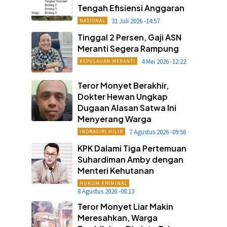
Tengah Efisiensi Anggaran
31 Juli 2026 -14:57
NASIONAL
Tinggal 2 Persen, Gaji ASN
Meranti Segera Rampung
4 Mei 2026 -12:22
KEPULAUAN MERANTI
Teror Monyet Berakhir,
Dokter Hewan Ungkap
Dugaan Alasan Satwa Ini
Menyerang Warga
7 Agustus 2026 -09:56
INDRAGIRI HILIR
KPK Dalami Tiga Pertemuan
Suhardiman Amby dengan
Menteri Kehutanan
HUKUM KRIMINAL
8 Agustus 2026 -08:13
Teror Monyet Liar Makin
Meresahkan, Warga