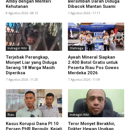
Amby dengan Menteri
Bersimbah Darah Diduga
Kehutanan
Dibacok Mantan Suami
8 Agustus 2026 -08:13
7 Agustus 2026 -17:11
Indragiri Hilir
Olahraga
Terjebak Perangkap,
Ayeah Mineral Siapkan
Monyet Liar yang Diduga
2.400 Botol Gratis untuk
Serang 18 Warga Masih
Peserta Riau Pos Gowes
Diperiksa
Merdeka 2026
7 Agustus 2026 -11:20
7 Agustus 2026 -11:09
Riau
Indragiri Hilir
Kasus Korupsi Dana PI 10
Teror Monyet Berakhir,
Persen PHR Bergulir, Kejati
Dokter Hewan Ungkap