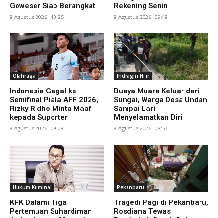
Goweser Siap Berangkat
Rekening Senin
8 Agustus 2026 -10:25
8 Agustus 2026 -09:48
Olahraga
Indragiri Hilir
Indonesia Gagal ke
Buaya Muara Keluar dari
Semifinal Piala AFF 2026,
Sungai, Warga Desa Undan
Rizky Ridho Minta Maaf
Sampai Lari
kepada Suporter
Menyelamatkan Diri
8 Agustus 2026 -09:08
8 Agustus 2026 -08:53
Hukum Kriminal
Pekanbaru
KPK Dalami Tiga
Tragedi Pagi di Pekanbaru,
Pertemuan Suhardiman
Rosdiana Tewas