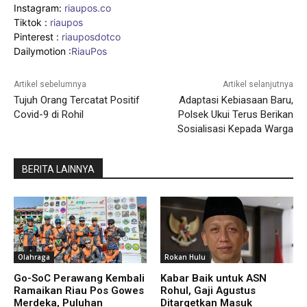
Instagram:
riaupos.co
Tiktok :
riaupos
Pinterest :
riauposdotco
Dailymotion :
RiauPos
Artikel sebelumnya
Artikel selanjutnya
Tujuh Orang Tercatat Positif
Adaptasi Kebiasaan Baru,
Covid-9 di Rohil
Polsek Ukui Terus Berikan
Sosialisasi Kepada Warga
BERITA LAINNYA
Olahraga
Rokan Hulu
Go-SoC Perawang Kembali
Kabar Baik untuk ASN
Ramaikan Riau Pos Gowes
Rohul, Gaji Agustus
Merdeka, Puluhan
Ditargetkan Masuk