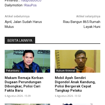
Pinterest :
riauposdotco
Dailymotion :
RiauPos
Artikel sebelumnya
Artikel selanjutnya
April, Jalan Sudah Harus
Riau Bangun 865 Rumah
Mulus
Layak Huni
BERITA LAINNYA
Pekanbaru
Hukum Kriminal
Makam Remaja Korban
Mobil Ayah Sendiri
Dugaan Perundungan
Digondol Anak Kandung,
Dibongkar, Polisi Cari
Polisi Bergerak Cepat
Fakta Baru
Tangkap Pelaku
6 Agustus 2026 -15:39
6 Agustus 2026 -13:32