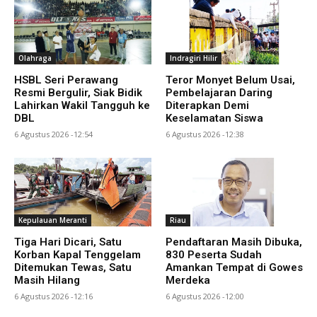
Olahraga
Indragiri Hilir
HSBL Seri Perawang
Teror Monyet Belum Usai,
Resmi Bergulir, Siak Bidik
Pembelajaran Daring
Lahirkan Wakil Tangguh ke
Diterapkan Demi
DBL
Keselamatan Siswa
6 Agustus 2026 -12:54
6 Agustus 2026 -12:38
Kepulauan Meranti
Riau
Tiga Hari Dicari, Satu
Pendaftaran Masih Dibuka,
Korban Kapal Tenggelam
830 Peserta Sudah
Ditemukan Tewas, Satu
Amankan Tempat di Gowes
Masih Hilang
Merdeka
6 Agustus 2026 -12:16
6 Agustus 2026 -12:00