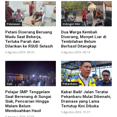
Pelalawan
Indragiri Hilir
Petani Diserang Beruang
Dua Warga Kembali
Madu Saat Bekerja,
Diserang, Monyet Liar di
Terluka Parah dan
Tembilahan Belum
Dilarikan ke RSUD Selasih
Berhasil Ditangkap
6 Agustus 2026 -08:35
6 Agustus 2026 -08:14
Siak
Pekanbaru
Pelajar SMP Tenggelam
Kabar Baik! Jalan Teratai
Saat Berenang di Sungai
Pekanbaru Mulai Dibenahi,
Siak, Pencarian Hingga
Drainase yang Lama
Malam Belum
Tertutup Kini Dibuka
Membuahkan Hasil
5 Agustus 2026 -10:37
6 Agustus 2026 -07:53