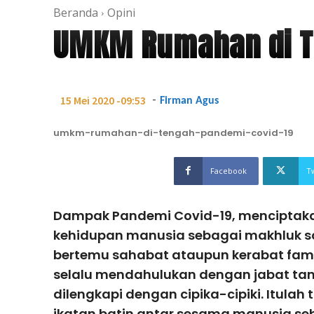
Beranda
Opini
UMKM Rumahan di T
-
15 Mei 2020 -09:53
Firman Agus
umkm-rumahan-di-tengah-pandemi-covid-19
Facebook
T
Dampak Pandemi Covid-19, menciptak
kehidupan manusia sebagai makhluk sosi
bertemu sahabat ataupun kerabat fami
selalu mendahulukan dengan jabat tan
dilengkapi dengan cipika-cipiki. Itula
ikatan batin antar sesama manusia seb