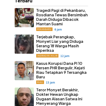
Terbaru
Tragedi Pagi di Pekanbaru,
Rosdiana Tewas Bersimbah
Darah Diduga Dibacok
Mantan Suami
6 jam
PEKANBARU
Terjebak Perangkap,
Monyet Liar yang Diduga
Serang 18 Warga Masih
Diperiksa
12 jam
INDRAGIRI HILIR
Kasus Korupsi Dana PI 10
Persen PHR Bergulir, Kejati
Riau Tetapkan 9 Tersangka
Baru
13 jam
RIAU
Teror Monyet Berakhir,
Dokter Hewan Ungkap
Dugaan Alasan Satwa Ini
Menyerang Warga