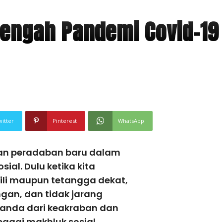
engah Pandemi Covid-19
witter
Pinterest
WhatsApp
an peradaban baru dalam
al. Dulu ketika kita
li maupun tetangga dekat,
gan, dan tidak jarang
h tanda dari keakraban dan
agai makhluk sosial.