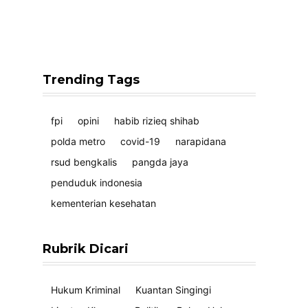
Trending Tags
fpi
opini
habib rizieq shihab
polda metro
covid-19
narapidana
rsud bengkalis
pangda jaya
penduduk indonesia
kementerian kesehatan
Rubrik Dicari
Hukum Kriminal
Kuantan Singingi