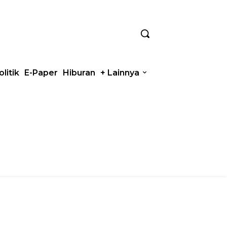
olitik
E-Paper
Hiburan
+ Lainnya