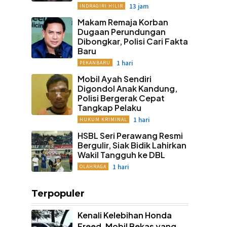
13 jam
INDRAGIRI HILIR
Makam Remaja Korban
Dugaan Perundungan
Dibongkar, Polisi Cari Fakta
Baru
1 hari
PEKANBARU
Mobil Ayah Sendiri
Digondol Anak Kandung,
Polisi Bergerak Cepat
Tangkap Pelaku
1 hari
HUKUM KRIMINAL
HSBL Seri Perawang Resmi
Bergulir, Siak Bidik Lahirkan
Wakil Tangguh ke DBL
1 hari
OLAHRAGA
Terpopuler
Kenali Kelebihan Honda
Freed, Mobil Bekas yang