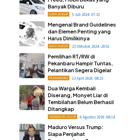
Banyak Diburu
5 Juli 2024 -07:32
GAYA HIDUP
Mengenal Brand Guidelines
dan Elemen Penting yang
Harus Dimilikinya
23 Oktober 2024 -20:01
GAYA HIDUP
Pemilihan RT/RW di
Pekanbaru Hampir Tuntas,
Pelantikan Segera Digelar
13 April 2026 -08:23
PEKANBARU
Dua Warga Kembali
Diserang, Monyet Liar di
Tembilahan Belum Berhasil
Ditangkap
6 Agustus 2026 -08:14
INDRAGIRI HILIR
Maduro Versus Trump:
Siapa Penjahat