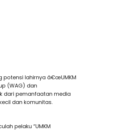
ng potensi lahirnya â€œUMKM
oup (WAG) dan
ik dari pemanfaatan media
 kecil dan komunitas.
nculah pelaku “UMKM