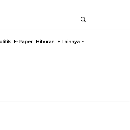
olitik
E-Paper
Hiburan
+ Lainnya