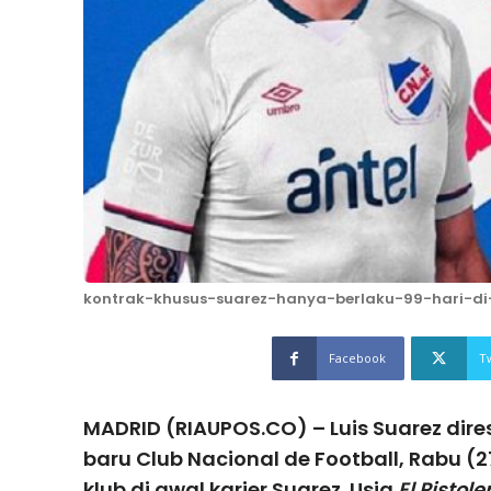
kontrak-khusus-suarez-hanya-berlaku-99-hari-di
Facebook
T
MADRID (RIAUPOS.CO) – Luis Suarez dir
baru Club Nacional de Football, Rabu (
klub di awal karier Suarez. Usia
El Pistole