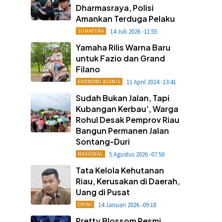
Dharmasraya, Polisi
Amankan Terduga Pelaku
14 Juli 2026 -11:55
SUMATERA
Yamaha Rilis Warna Baru
untuk Fazio dan Grand
Filano
11 April 2024 -13:41
EKONOMI BISNIS
Sudah Bukan Jalan, Tapi
Kubangan Kerbau’, Warga
Rohul Desak Pemprov Riau
Bangun Permanen Jalan
Sontang-Duri
5 Agustus 2026 -07:50
NASIONAL
Tata Kelola Kehutanan
Riau, Kerusakan di Daerah,
Uang di Pusat
14 Januari 2026 -09:18
OPINI
Pretty Blossom Resmi