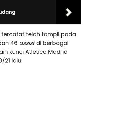
Gudang
z tercatat telah tampil pada
 dan 46
assist
di berbagai
in kunci Atletico Madrid
21 lalu.