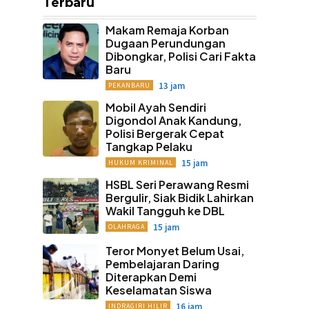
Terbaru
Makam Remaja Korban
Dugaan Perundungan
Dibongkar, Polisi Cari Fakta
Baru
13 jam
PEKANBARU
Mobil Ayah Sendiri
Digondol Anak Kandung,
Polisi Bergerak Cepat
Tangkap Pelaku
15 jam
HUKUM KRIMINAL
HSBL Seri Perawang Resmi
Bergulir, Siak Bidik Lahirkan
Wakil Tangguh ke DBL
15 jam
OLAHRAGA
Teror Monyet Belum Usai,
Pembelajaran Daring
Diterapkan Demi
Keselamatan Siswa
16 jam
INDRAGIRI HILIR