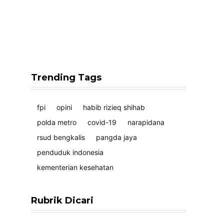
Trending Tags
fpi
opini
habib rizieq shihab
polda metro
covid-19
narapidana
rsud bengkalis
pangda jaya
penduduk indonesia
kementerian kesehatan
Rubrik Dicari