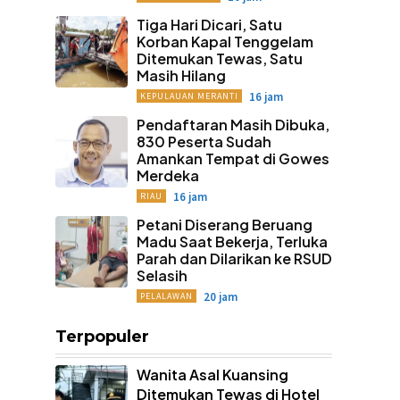
Tiga Hari Dicari, Satu
Korban Kapal Tenggelam
Ditemukan Tewas, Satu
Masih Hilang
16 jam
KEPULAUAN MERANTI
Pendaftaran Masih Dibuka,
830 Peserta Sudah
Amankan Tempat di Gowes
Merdeka
16 jam
RIAU
Petani Diserang Beruang
Madu Saat Bekerja, Terluka
Parah dan Dilarikan ke RSUD
Selasih
20 jam
PELALAWAN
Terpopuler
Wanita Asal Kuansing
Ditemukan Tewas di Hotel