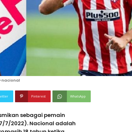
-nacional
witter
Pinterest
WhatsApp
esmikan sebagai pemain
27/7/2022). Nacional adalah
ro
masih 18 tahun ketika