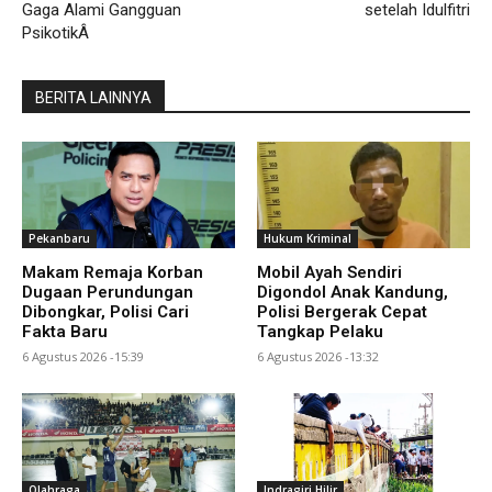
Gaga Alami Gangguan
setelah Idulfitri
PsikotikÂ
BERITA LAINNYA
Pekanbaru
Hukum Kriminal
Makam Remaja Korban
Mobil Ayah Sendiri
Dugaan Perundungan
Digondol Anak Kandung,
Dibongkar, Polisi Cari
Polisi Bergerak Cepat
Fakta Baru
Tangkap Pelaku
6 Agustus 2026 -15:39
6 Agustus 2026 -13:32
Olahraga
Indragiri Hilir