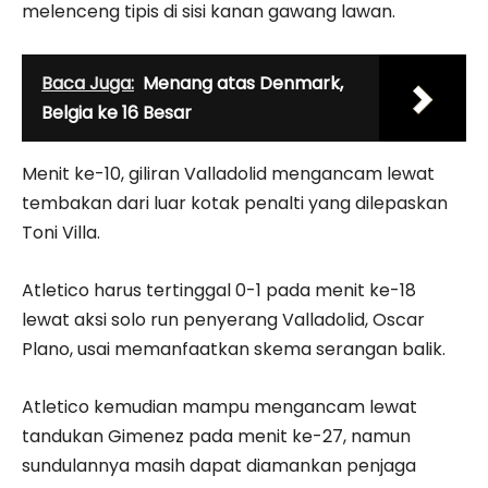
melenceng tipis di sisi kanan gawang lawan.
Baca Juga:
Menang atas Denmark,
Belgia ke 16 Besar
Menit ke-10, giliran Valladolid mengancam lewat
tembakan dari luar kotak penalti yang dilepaskan
Toni Villa.
Atletico harus tertinggal 0-1 pada menit ke-18
lewat aksi solo run penyerang Valladolid, Oscar
Plano, usai memanfaatkan skema serangan balik.
Atletico kemudian mampu mengancam lewat
tandukan Gimenez pada menit ke-27, namun
sundulannya masih dapat diamankan penjaga