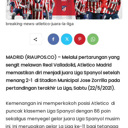
breaking-news-atletico-juara-la-liga
MADRID (RIAUPOS.CO) – Melalui pertarungan yang
sengit melawan Real Valladolid, Atletico Madrid
memastikan diri menjadi juara Liga Spanyol setelah
menang 2-1 di Stadion Municipal Jose Zorrilla pada
pertandingan terakhir La Liga, Sabtu (22/5/2021).
Kemenangan ini memperkokoh posisi Atletico di
puncak klasemen Liga Spanyol dengan 86 poin
sekaligus menyegel gelar juara Liga Spanyol musim
ini. Ini merupakan gelar La Liga ke-11 bagi tetangga