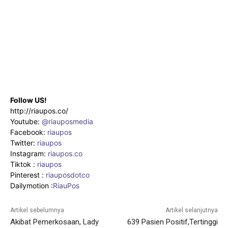
Follow US!
http://riaupos.co/
Youtube:
@riauposmedia
Facebook:
riaupos
Twitter:
riaupos
Instagram:
riaupos.co
Tiktok :
riaupos
Pinterest :
riauposdotco
Dailymotion :
RiauPos
Artikel sebelumnya
Artikel selanjutnya
Akibat Pemerkosaan, Lady
639 Pasien Positif,Tertinggi