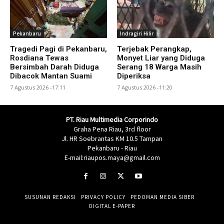
Pekanbaru
Indragiri Hilir
Tragedi Pagi di Pekanbaru,
Terjebak Perangkap,
Rosdiana Tewas
Monyet Liar yang Diduga
Bersimbah Darah Diduga
Serang 18 Warga Masih
Dibacok Mantan Suami
Diperiksa
7 Agustus 2026 -17:11
7 Agustus 2026 -11:20
PT. Riau Multimedia Corporindo
Graha Pena Riau, 3rd floor
Jl. HR Soebrantas KM 10.5 Tampan
Pekanbaru - Riau
E-mail:riaupos.maya@gmail.com
SUSUNAN REDAKSI
PRIVACY POLICY
PEDOMAN MEDIA SIBER
DIGITAL E-PAPER