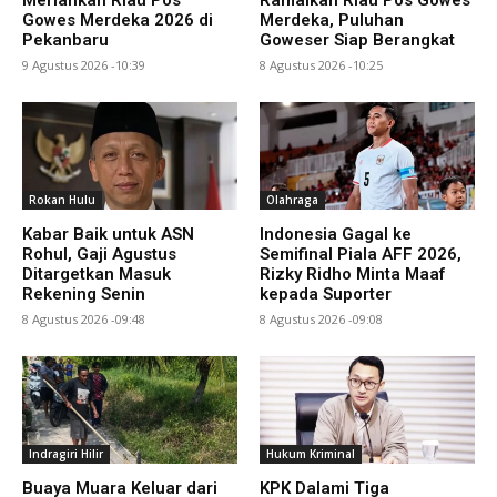
Gowes Merdeka 2026 di
Merdeka, Puluhan
Pekanbaru
Goweser Siap Berangkat
9 Agustus 2026 -10:39
8 Agustus 2026 -10:25
Rokan Hulu
Olahraga
Kabar Baik untuk ASN
Indonesia Gagal ke
Rohul, Gaji Agustus
Semifinal Piala AFF 2026,
Ditargetkan Masuk
Rizky Ridho Minta Maaf
Rekening Senin
kepada Suporter
8 Agustus 2026 -09:48
8 Agustus 2026 -09:08
Indragiri Hilir
Hukum Kriminal
Buaya Muara Keluar dari
KPK Dalami Tiga