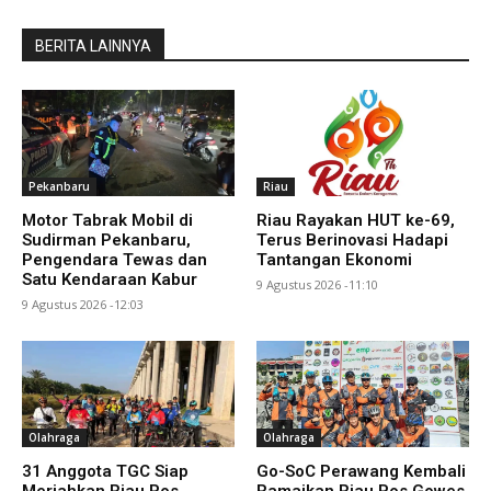
BERITA LAINNYA
Pekanbaru
Riau
Motor Tabrak Mobil di
Riau Rayakan HUT ke-69,
Sudirman Pekanbaru,
Terus Berinovasi Hadapi
Pengendara Tewas dan
Tantangan Ekonomi
Satu Kendaraan Kabur
9 Agustus 2026 -11:10
9 Agustus 2026 -12:03
Olahraga
Olahraga
31 Anggota TGC Siap
Go-SoC Perawang Kembali
Meriahkan Riau Pos
Ramaikan Riau Pos Gowes