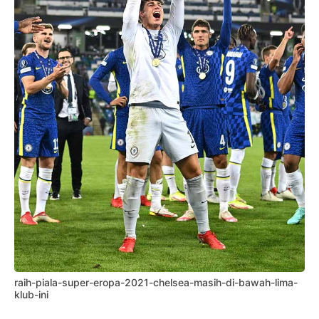
raih-piala-super-eropa-2021-chelsea-masih-di-bawah-lima-
klub-ini