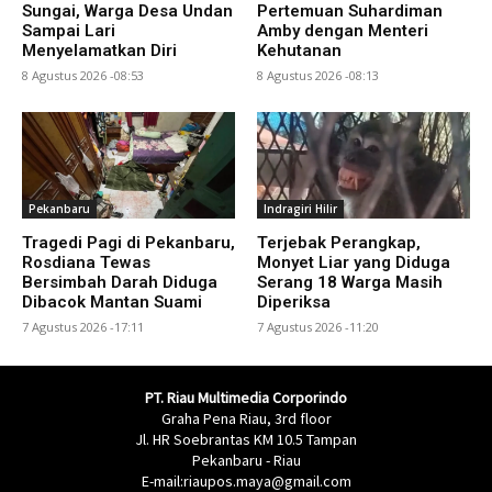
Sungai, Warga Desa Undan
Pertemuan Suhardiman
Sampai Lari
Amby dengan Menteri
Menyelamatkan Diri
Kehutanan
8 Agustus 2026 -08:53
8 Agustus 2026 -08:13
Pekanbaru
Indragiri Hilir
Tragedi Pagi di Pekanbaru,
Terjebak Perangkap,
Rosdiana Tewas
Monyet Liar yang Diduga
Bersimbah Darah Diduga
Serang 18 Warga Masih
Dibacok Mantan Suami
Diperiksa
7 Agustus 2026 -17:11
7 Agustus 2026 -11:20
PT. Riau Multimedia Corporindo
Graha Pena Riau, 3rd floor
Jl. HR Soebrantas KM 10.5 Tampan
Pekanbaru - Riau
E-mail:riaupos.maya@gmail.com