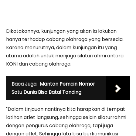
Dikatakannya, kunjungan yang akan ia lakukan
hanya terhadap cabang olahraga yang bersedia.
Karena menurutnya, dalam kunjungan itu yang
utama adalah untuk menjaga silaturrahmi antara
KONI dan cabang olahraga.
Baca Juga:
Mantan Pemain Nomor
Satu Dunia Bisa Batal Tanding
"Dalam tinjauan nantinya kita harapkan di tempat
latihan atlet langsung, sehingga selain silaturrahmi
dengan pengurus cabang olahraga, tapi juga
dengan atlet. Sehingga kita bisa berkomunikasi