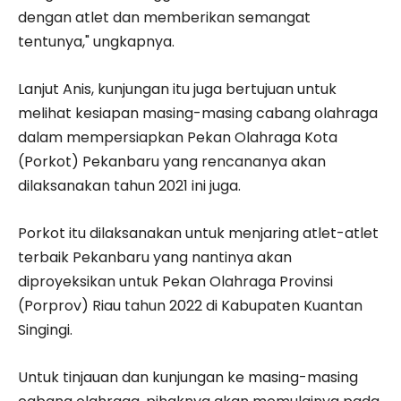
dengan atlet dan memberikan semangat
tentunya," ungkapnya.
Lanjut Anis, kunjungan itu juga bertujuan untuk
melihat kesiapan masing-masing cabang olahraga
dalam mempersiapkan Pekan Olahraga Kota
(Porkot) Pekanbaru yang rencananya akan
dilaksanakan tahun 2021 ini juga.
Porkot itu dilaksanakan untuk menjaring atlet-atlet
terbaik Pekanbaru yang nantinya akan
diproyeksikan untuk Pekan Olahraga Provinsi
(Porprov) Riau tahun 2022 di Kabupaten Kuantan
Singingi.
Untuk tinjauan dan kunjungan ke masing-masing