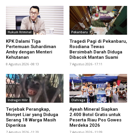
Hukum Kriminal
Pekanbaru
KPK Dalami Tiga
Tragedi Pagi di Pekanbaru,
Pertemuan Suhardiman
Rosdiana Tewas
Amby dengan Menteri
Bersimbah Darah Diduga
Kehutanan
Dibacok Mantan Suami
8 Agustus 2026 -08:13
7 Agustus 2026 -17:11
Indragiri Hilir
Olahraga
Terjebak Perangkap,
Ayeah Mineral Siapkan
Monyet Liar yang Diduga
2.400 Botol Gratis untuk
Serang 18 Warga Masih
Peserta Riau Pos Gowes
Diperiksa
Merdeka 2026
7 Agustus 2026 -11:20
7 Agustus 2026 -11:09