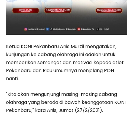
Ketua KONI Pekanbaru Anis Murzil mengatakan,
kunjungan ke cabang olahraga ini adalah untuk
memberikan semangat dan motivasi kepada atlet
Pekanbaru dan Riau umumnya menjelang PON
nanti.
"Kita akan mengunjungi masing-masing cabang
olahraga yang berada di bawah keanggotaan KONI
Pekanbaru," kata Anis, Jumat (27/2/2021).