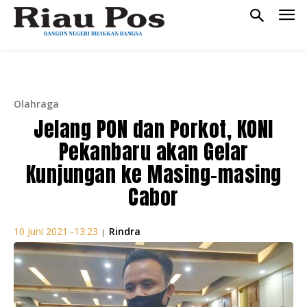
Olahraga
Jelang PON dan Porkot, KONI
Pekanbaru akan Gelar
Kunjungan ke Masing-masing
Cabor
Rindra
10 Juni 2021 -13:23
|