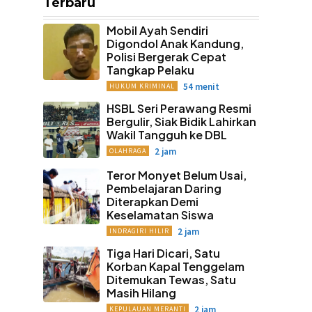
Terbaru
Mobil Ayah Sendiri
Digondol Anak Kandung,
Polisi Bergerak Cepat
Tangkap Pelaku
54 menit
HUKUM KRIMINAL
HSBL Seri Perawang Resmi
Bergulir, Siak Bidik Lahirkan
Wakil Tangguh ke DBL
2 jam
OLAHRAGA
Teror Monyet Belum Usai,
Pembelajaran Daring
Diterapkan Demi
Keselamatan Siswa
2 jam
INDRAGIRI HILIR
Tiga Hari Dicari, Satu
Korban Kapal Tenggelam
Ditemukan Tewas, Satu
Masih Hilang
2 jam
KEPULAUAN MERANTI