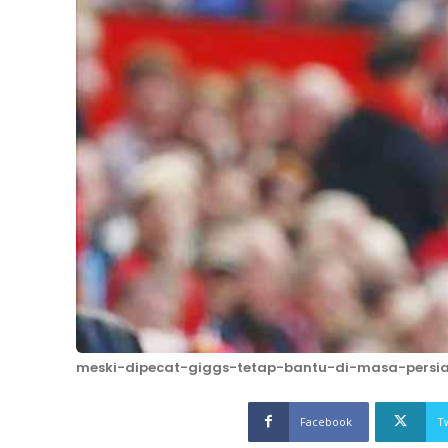
meski-dipecat-giggs-tetap-bantu-di-masa-persi
Facebook
T