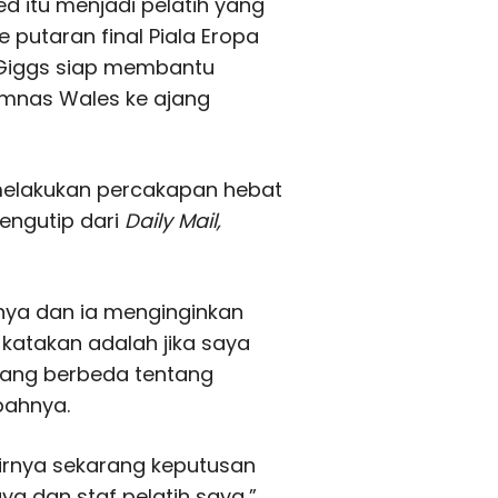
 itu menjadi pelatih yang
putaran final Piala Eropa
Giggs siap membantu
imnas Wales ke ajang
melakukan percakapan hebat
engutip dari
Daily Mail,
nya dan ia menginginkan
 katakan adalah jika saya
yang berbeda tentang
bahnya.
irnya sekarang keputusan
ya dan staf pelatih saya,”