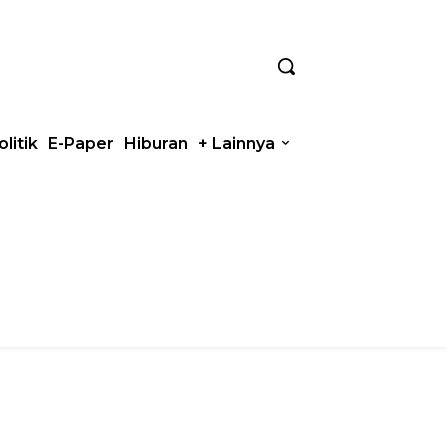
olitik
E-Paper
Hiburan
+ Lainnya