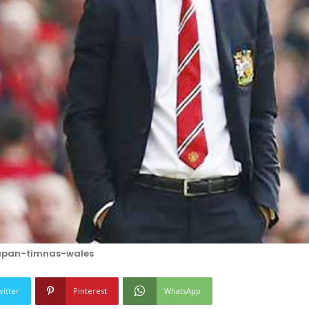
apan-timnas-wales
witter
Pinterest
WhatsApp