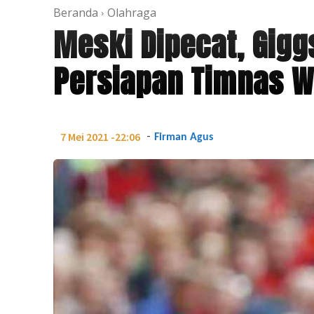
Beranda
Olahraga
Meski Dipecat, Gigg
Persiapan Timnas W
-
7 Mei 2021 -22:06
Firman Agus