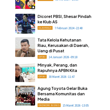
Dicoret PBSI, Shesar Pindah
ke Klub AS
7 Februari 2024 -22:40
OLAHRAGA
Tata Kelola Kehutanan
Riau, Kerusakan di Daerah,
Uang di Pusat
14 Januari 2026 -09:18
OPINI
Minyak, Perang, dan
Rapuhnya APBN Kita
30 Maret 2026 -11:47
OPINI
Agung Toyota Gelar Buka
Bersama Komunitas dan
Media
15 Maret 2026 -13:05
EKONOMI BISNIS