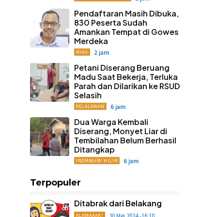
Pendaftaran Masih Dibuka,
830 Peserta Sudah
Amankan Tempat di Gowes
Merdeka
2 jam
RIAU
Petani Diserang Beruang
Madu Saat Bekerja, Terluka
Parah dan Dilarikan ke RSUD
Selasih
6 jam
PELALAWAN
Dua Warga Kembali
Diserang, Monyet Liar di
Tembilahan Belum Berhasil
Ditangkap
6 jam
INDRAGIRI HILIR
Terpopuler
Ditabrak dari Belakang
30 Mei 2024 -16:10
ALAMAAAK!