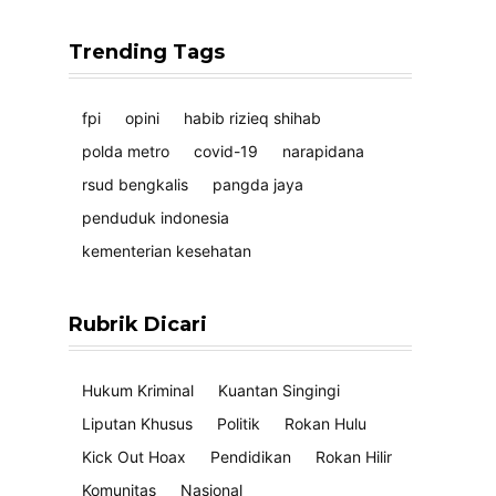
Trending Tags
fpi
opini
habib rizieq shihab
polda metro
covid-19
narapidana
rsud bengkalis
pangda jaya
penduduk indonesia
kementerian kesehatan
Rubrik Dicari
Hukum Kriminal
Kuantan Singingi
Liputan Khusus
Politik
Rokan Hulu
Kick Out Hoax
Pendidikan
Rokan Hilir
Komunitas
Nasional