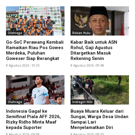
Olahraga
Rokan Hulu
Go-SoC Perawang Kembali
Kabar Baik untuk ASN
Ramaikan Riau Pos Gowes
Rohul, Gaji Agustus
Merdeka, Puluhan
Ditargetkan Masuk
Goweser Siap Berangkat
Rekening Senin
8 Agustus 2026 -10:25
8 Agustus 2026 -09:48
Olahraga
Indragiri Hilir
Indonesia Gagal ke
Buaya Muara Keluar dari
Semifinal Piala AFF 2026,
Sungai, Warga Desa Undan
Rizky Ridho Minta Maaf
Sampai Lari
kepada Suporter
Menyelamatkan Diri
8 Agustus 2026 -09:08
8 Agustus 2026 -08:53