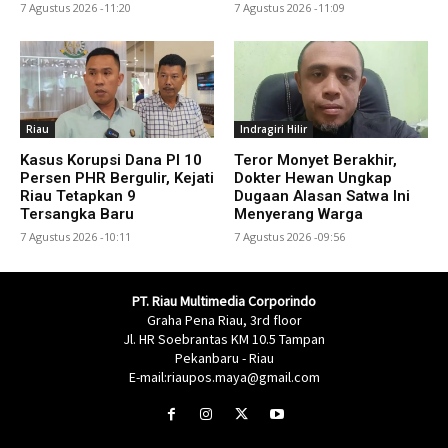
7 Agustus 2026 -11:20
7 Agustus 2026 -11:09
Riau
Indragiri Hilir
Kasus Korupsi Dana PI 10
Teror Monyet Berakhir,
Persen PHR Bergulir, Kejati
Dokter Hewan Ungkap
Riau Tetapkan 9
Dugaan Alasan Satwa Ini
Tersangka Baru
Menyerang Warga
7 Agustus 2026 -10:11
7 Agustus 2026 -09:56
PT. Riau Multimedia Corporindo
Graha Pena Riau, 3rd floor
Jl. HR Soebrantas KM 10.5 Tampan
Pekanbaru - Riau
E-mail:riaupos.maya@gmail.com