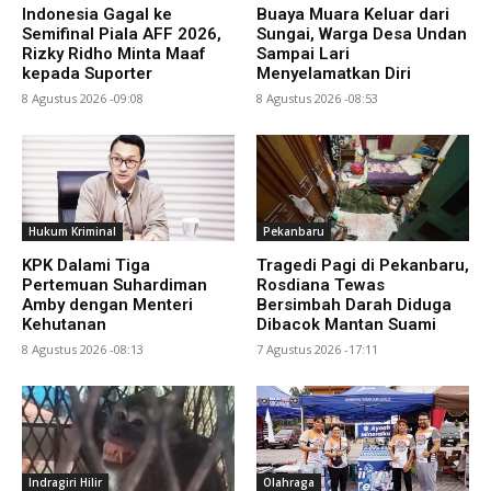
Indonesia Gagal ke
Buaya Muara Keluar dari
Semifinal Piala AFF 2026,
Sungai, Warga Desa Undan
Rizky Ridho Minta Maaf
Sampai Lari
kepada Suporter
Menyelamatkan Diri
8 Agustus 2026 -09:08
8 Agustus 2026 -08:53
Hukum Kriminal
Pekanbaru
KPK Dalami Tiga
Tragedi Pagi di Pekanbaru,
Pertemuan Suhardiman
Rosdiana Tewas
Amby dengan Menteri
Bersimbah Darah Diduga
Kehutanan
Dibacok Mantan Suami
8 Agustus 2026 -08:13
7 Agustus 2026 -17:11
Indragiri Hilir
Olahraga