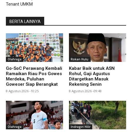
Tenant UMKM
BERITA LAINNYA
Olahraga
Rokan Hulu
Go-SoC Perawang Kembali
Kabar Baik untuk ASN
Ramaikan Riau Pos Gowes
Rohul, Gaji Agustus
Merdeka, Puluhan
Ditargetkan Masuk
Goweser Siap Berangkat
Rekening Senin
8 Agustus 2026 -10:25
8 Agustus 2026 -09:48
Olahraga
Indragiri Hilir