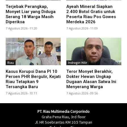
Terjebak Perangkap,
Ayeah Mineral Siapkan
Monyet Liar yang Diduga
2.400 Botol Gratis untuk
Serang 18 Warga Masih
Peserta Riau Pos Gowes
Diperiksa
Merdeka 2026
7 Agustus 2026 -11:20
7 Agustus 2026 -11:09
Riau
Indragiri Hilir
Kasus Korupsi Dana PI 10
Teror Monyet Berakhir,
Persen PHR Bergulir, Kejati
Dokter Hewan Ungkap
Riau Tetapkan 9
Dugaan Alasan Satwa Ini
Tersangka Baru
Menyerang Warga
7 Agustus 2026 -10:11
7 Agustus 2026 -09:56
PT. Riau Multimedia Corporindo
Graha Pena Riau, 3rd floor
Jl. HR Soebrantas KM 10.5 Tampan