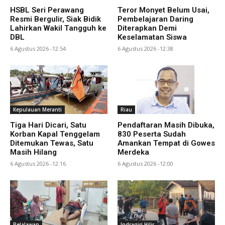
HSBL Seri Perawang
Teror Monyet Belum Usai,
Resmi Bergulir, Siak Bidik
Pembelajaran Daring
Lahirkan Wakil Tangguh ke
Diterapkan Demi
DBL
Keselamatan Siswa
6 Agustus 2026 -12:54
6 Agustus 2026 -12:38
Kepulauan Meranti
Riau
Tiga Hari Dicari, Satu
Pendaftaran Masih Dibuka,
Korban Kapal Tenggelam
830 Peserta Sudah
Ditemukan Tewas, Satu
Amankan Tempat di Gowes
Masih Hilang
Merdeka
6 Agustus 2026 -12:16
6 Agustus 2026 -12:00
Pelalawan
Indragiri Hilir