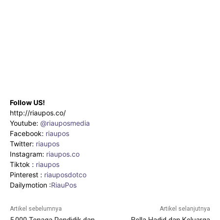
Follow US!
http://riaupos.co/
Youtube:
@riauposmedia
Facebook:
riaupos
Twitter:
riaupos
Instagram:
riaupos.co
Tiktok :
riaupos
Pinterest :
riauposdotco
Dailymotion :
RiauPos
Artikel sebelumnya
Artikel selanjutnya
5.000 Tenaga Pendidik dan
Bella Hadid dan Keluarga