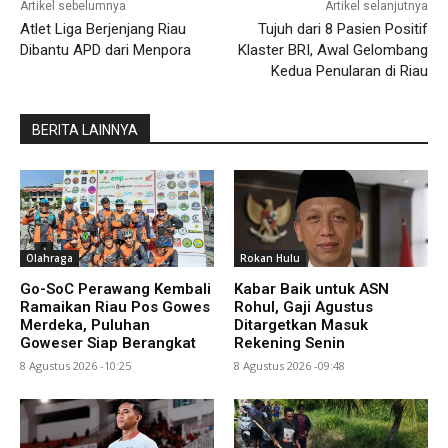
Artikel sebelumnya
Artikel selanjutnya
Atlet Liga Berjenjang Riau
Tujuh dari 8 Pasien Positif
Dibantu APD dari Menpora
Klaster BRI, Awal Gelombang
Kedua Penularan di Riau
BERITA LAINNYA
Olahraga
Rokan Hulu
Go-SoC Perawang Kembali
Kabar Baik untuk ASN
Ramaikan Riau Pos Gowes
Rohul, Gaji Agustus
Merdeka, Puluhan
Ditargetkan Masuk
Goweser Siap Berangkat
Rekening Senin
8 Agustus 2026 -10:25
8 Agustus 2026 -09:48