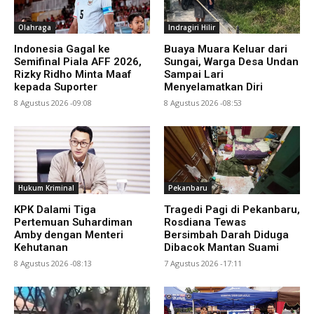
Olahraga
Indragiri Hilir
Indonesia Gagal ke
Buaya Muara Keluar dari
Semifinal Piala AFF 2026,
Sungai, Warga Desa Undan
Rizky Ridho Minta Maaf
Sampai Lari
kepada Suporter
Menyelamatkan Diri
8 Agustus 2026 -09:08
8 Agustus 2026 -08:53
Hukum Kriminal
Pekanbaru
KPK Dalami Tiga
Tragedi Pagi di Pekanbaru,
Pertemuan Suhardiman
Rosdiana Tewas
Amby dengan Menteri
Bersimbah Darah Diduga
Kehutanan
Dibacok Mantan Suami
8 Agustus 2026 -08:13
7 Agustus 2026 -17:11