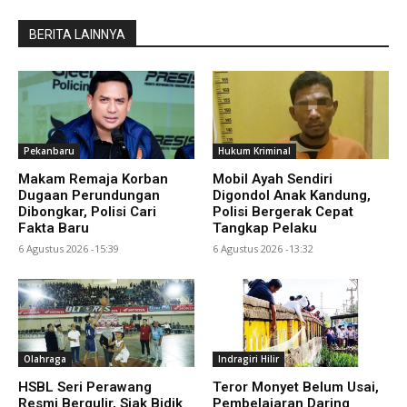
BERITA LAINNYA
Pekanbaru
Hukum Kriminal
Makam Remaja Korban
Mobil Ayah Sendiri
Dugaan Perundungan
Digondol Anak Kandung,
Dibongkar, Polisi Cari
Polisi Bergerak Cepat
Fakta Baru
Tangkap Pelaku
6 Agustus 2026 -15:39
6 Agustus 2026 -13:32
Olahraga
Indragiri Hilir
HSBL Seri Perawang
Teror Monyet Belum Usai,
Resmi Bergulir, Siak Bidik
Pembelajaran Daring