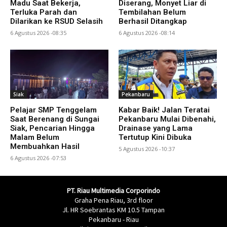
Madu Saat Bekerja,
Diserang, Monyet Liar di
Terluka Parah dan
Tembilahan Belum
Dilarikan ke RSUD Selasih
Berhasil Ditangkap
6 Agustus 2026 -08:35
6 Agustus 2026 -08:14
Siak
Pekanbaru
Pelajar SMP Tenggelam
Kabar Baik! Jalan Teratai
Saat Berenang di Sungai
Pekanbaru Mulai Dibenahi,
Siak, Pencarian Hingga
Drainase yang Lama
Malam Belum
Tertutup Kini Dibuka
Membuahkan Hasil
5 Agustus 2026 -10:37
6 Agustus 2026 -07:53
PT. Riau Multimedia Corporindo
Graha Pena Riau, 3rd floor
Jl. HR Soebrantas KM 10.5 Tampan
Pekanbaru - Riau