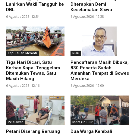
Lahirkan Wakil Tangguh ke
Diterapkan Demi
DBL
Keselamatan Siswa
6 Agustus 2026 -12:54
6 Agustus 2026 -12:38
Kepulauan Meranti
Riau
Tiga Hari Dicari, Satu
Pendaftaran Masih Dibuka,
Korban Kapal Tenggelam
830 Peserta Sudah
Ditemukan Tewas, Satu
Amankan Tempat di Gowes
Masih Hilang
Merdeka
6 Agustus 2026 -12:16
6 Agustus 2026 -12:00
Pelalawan
Indragiri Hilir
Petani Diserang Beruang
Dua Warga Kembali