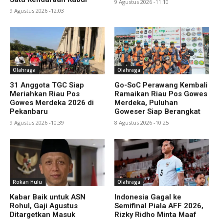
9 Agustus 2026 -11:10
9 Agustus 2026 -12:03
Olahraga
Olahraga
31 Anggota TGC Siap
Go-SoC Perawang Kembali
Meriahkan Riau Pos
Ramaikan Riau Pos Gowes
Gowes Merdeka 2026 di
Merdeka, Puluhan
Pekanbaru
Goweser Siap Berangkat
9 Agustus 2026 -10:39
8 Agustus 2026 -10:25
Rokan Hulu
Olahraga
Kabar Baik untuk ASN
Indonesia Gagal ke
Rohul, Gaji Agustus
Semifinal Piala AFF 2026,
Ditargetkan Masuk
Rizky Ridho Minta Maaf