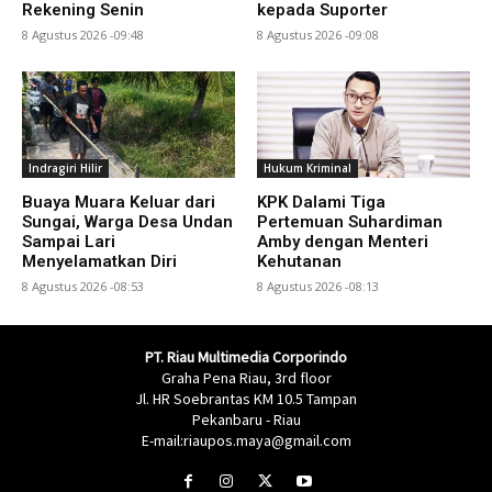
Rekening Senin
kepada Suporter
8 Agustus 2026 -09:48
8 Agustus 2026 -09:08
Indragiri Hilir
Hukum Kriminal
Buaya Muara Keluar dari
KPK Dalami Tiga
Sungai, Warga Desa Undan
Pertemuan Suhardiman
Sampai Lari
Amby dengan Menteri
Menyelamatkan Diri
Kehutanan
8 Agustus 2026 -08:53
8 Agustus 2026 -08:13
PT. Riau Multimedia Corporindo
Graha Pena Riau, 3rd floor
Jl. HR Soebrantas KM 10.5 Tampan
Pekanbaru - Riau
E-mail:riaupos.maya@gmail.com