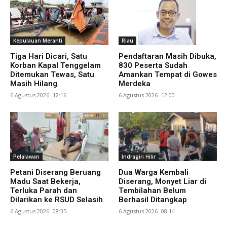
Kepulauan Meranti
Riau
Tiga Hari Dicari, Satu
Pendaftaran Masih Dibuka,
Korban Kapal Tenggelam
830 Peserta Sudah
Ditemukan Tewas, Satu
Amankan Tempat di Gowes
Masih Hilang
Merdeka
6 Agustus 2026 -12:16
6 Agustus 2026 -12:00
Pelalawan
Indragiri Hilir
Petani Diserang Beruang
Dua Warga Kembali
Madu Saat Bekerja,
Diserang, Monyet Liar di
Terluka Parah dan
Tembilahan Belum
Dilarikan ke RSUD Selasih
Berhasil Ditangkap
6 Agustus 2026 -08:35
6 Agustus 2026 -08:14