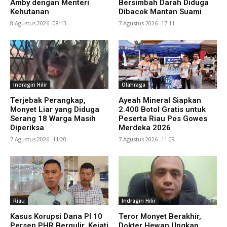
Amby dengan Menteri
Bersimbah Darah Diduga
Kehutanan
Dibacok Mantan Suami
8 Agustus 2026 -08:13
7 Agustus 2026 -17:11
Indragiri Hilir
Olahraga
Terjebak Perangkap,
Ayeah Mineral Siapkan
Monyet Liar yang Diduga
2.400 Botol Gratis untuk
Serang 18 Warga Masih
Peserta Riau Pos Gowes
Diperiksa
Merdeka 2026
7 Agustus 2026 -11:20
7 Agustus 2026 -11:09
Riau
Indragiri Hilir
Kasus Korupsi Dana PI 10
Teror Monyet Berakhir,
Persen PHR Bergulir, Kejati
Dokter Hewan Ungkap