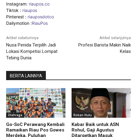
Instagram:
riaupos.co
Tiktok :
riaupos
Pinterest :
riauposdotco
Dailymotion :
RiauPos
Artikel sebelumnya
Artikel selanjutnya
Nusa Penida Terpilih Jadi
Profesi Barista Makin Naik
Lokasi Kompetisi Lompat
Kelas
Tebing Dunia
BERITA LAINNYA
Olahraga
Rokan Hulu
Go-SoC Perawang Kembali
Kabar Baik untuk ASN
Ramaikan Riau Pos Gowes
Rohul, Gaji Agustus
Merdeka, Puluhan
Ditargetkan Masuk