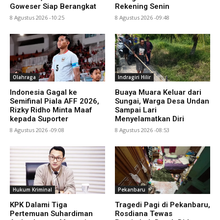
Goweser Siap Berangkat
Rekening Senin
8 Agustus 2026 -10:25
8 Agustus 2026 -09:48
Olahraga
Indragiri Hilir
Indonesia Gagal ke
Buaya Muara Keluar dari
Semifinal Piala AFF 2026,
Sungai, Warga Desa Undan
Rizky Ridho Minta Maaf
Sampai Lari
kepada Suporter
Menyelamatkan Diri
8 Agustus 2026 -09:08
8 Agustus 2026 -08:53
Hukum Kriminal
Pekanbaru
KPK Dalami Tiga
Tragedi Pagi di Pekanbaru,
Pertemuan Suhardiman
Rosdiana Tewas