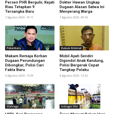
Persen PHR Bergulir, Kejati
Dokter Hewan Ungkap
Riau Tetapkan 9
Dugaan Alasan Satwa Ini
Tersangka Baru
Menyerang Warga
7 Agustus 2026 -10:11
7 Agustus 2026 -09:56
Pekanbaru
Hukum Kriminal
Makam Remaja Korban
Mobil Ayah Sendiri
Dugaan Perundungan
Digondol Anak Kandung,
Dibongkar, Polisi Cari
Polisi Bergerak Cepat
Fakta Baru
Tangkap Pelaku
6 Agustus 2026 -15:39
6 Agustus 2026 -13:32
Olahraga
Indragiri Hilir