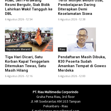
HSBL Seri Perawang
Teror Monyet Belum Usai,
Resmi Bergulir, Siak Bidik
Pembelajaran Daring
Lahirkan Wakil Tangguh ke
Diterapkan Demi
DBL
Keselamatan Siswa
6 Agustus 2026 -12:54
6 Agustus 2026 -12:38
Kepulauan Meranti
Riau
Tiga Hari Dicari, Satu
Pendaftaran Masih Dibuka,
Korban Kapal Tenggelam
830 Peserta Sudah
Ditemukan Tewas, Satu
Amankan Tempat di Gowes
Masih Hilang
Merdeka
6 Agustus 2026 -12:16
6 Agustus 2026 -12:00
PT. Riau Multimedia Corporindo
Graha Pena Riau, 3rd floor
Jl. HR Soebrantas KM 10.5 Tampan
Pekanbaru - Riau
E-mail:riaupos.maya@gmail.com