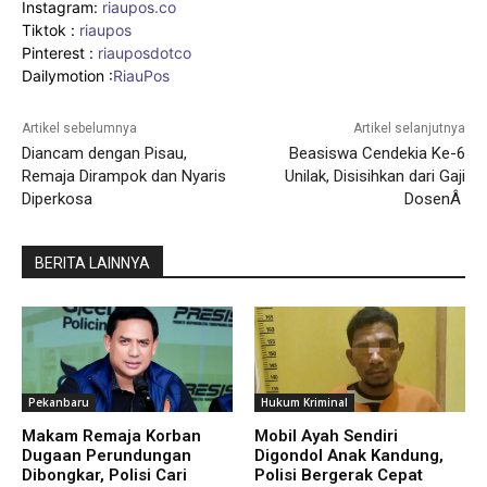
Instagram:
riaupos.co
Tiktok :
riaupos
Pinterest :
riauposdotco
Dailymotion :
RiauPos
Artikel sebelumnya
Artikel selanjutnya
Diancam dengan Pisau,
Beasiswa Cendekia Ke-6
Remaja Dirampok dan Nyaris
Unilak, Disisihkan dari Gaji
Diperkosa
DosenÂ
BERITA LAINNYA
Pekanbaru
Hukum Kriminal
Makam Remaja Korban
Mobil Ayah Sendiri
Dugaan Perundungan
Digondol Anak Kandung,
Dibongkar, Polisi Cari
Polisi Bergerak Cepat