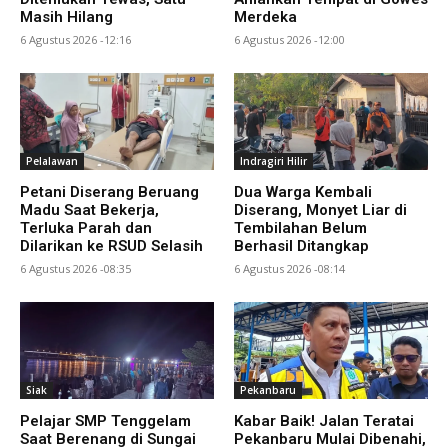
Masih Hilang
Merdeka
6 Agustus 2026 -12:16
6 Agustus 2026 -12:00
Pelalawan
Indragiri Hilir
Petani Diserang Beruang
Dua Warga Kembali
Madu Saat Bekerja,
Diserang, Monyet Liar di
Terluka Parah dan
Tembilahan Belum
Dilarikan ke RSUD Selasih
Berhasil Ditangkap
6 Agustus 2026 -08:35
6 Agustus 2026 -08:14
Siak
Pekanbaru
Pelajar SMP Tenggelam
Kabar Baik! Jalan Teratai
Saat Berenang di Sungai
Pekanbaru Mulai Dibenahi,