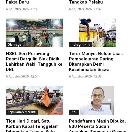
Fakta Baru
Tangkap Pelaku
6 Agustus 2026 -15:39
6 Agustus 2026 -13:32
Olahraga
Indragiri Hilir
HSBL Seri Perawang
Teror Monyet Belum Usai,
Resmi Bergulir, Siak Bidik
Pembelajaran Daring
Lahirkan Wakil Tangguh ke
Diterapkan Demi
DBL
Keselamatan Siswa
6 Agustus 2026 -12:54
6 Agustus 2026 -12:38
Kepulauan Meranti
Riau
Tiga Hari Dicari, Satu
Pendaftaran Masih Dibuka,
Korban Kapal Tenggelam
830 Peserta Sudah
Ditemukan Tewas, Satu
Amankan Tempat di Gowes