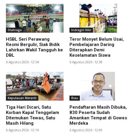
Olahraga
Indragiri Hilir
HSBL Seri Perawang
Teror Monyet Belum Usai,
Resmi Bergulir, Siak Bidik
Pembelajaran Daring
Lahirkan Wakil Tangguh ke
Diterapkan Demi
DBL
Keselamatan Siswa
6 Agustus 2026 -12:54
6 Agustus 2026 -12:38
Kepulauan Meranti
Riau
Tiga Hari Dicari, Satu
Pendaftaran Masih Dibuka,
Korban Kapal Tenggelam
830 Peserta Sudah
Ditemukan Tewas, Satu
Amankan Tempat di Gowes
Masih Hilang
Merdeka
6 Agustus 2026 -12:16
6 Agustus 2026 -12:00