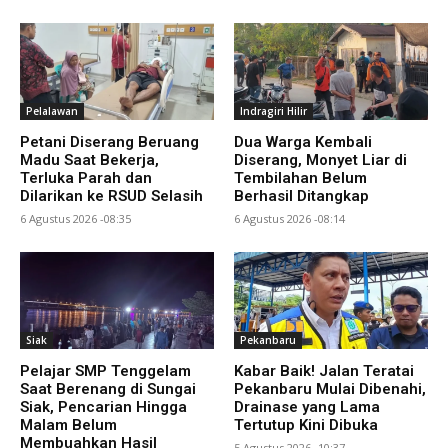
Pelalawan
Indragiri Hilir
Petani Diserang Beruang
Dua Warga Kembali
Madu Saat Bekerja,
Diserang, Monyet Liar di
Terluka Parah dan
Tembilahan Belum
Dilarikan ke RSUD Selasih
Berhasil Ditangkap
6 Agustus 2026 -08:35
6 Agustus 2026 -08:14
Siak
Pekanbaru
Pelajar SMP Tenggelam
Kabar Baik! Jalan Teratai
Saat Berenang di Sungai
Pekanbaru Mulai Dibenahi,
Siak, Pencarian Hingga
Drainase yang Lama
Malam Belum
Tertutup Kini Dibuka
Membuahkan Hasil
5 Agustus 2026 -10:37