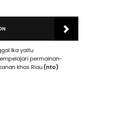
PDN
al Ika yaitu
mempelajari permainan-
kanan khas Riau.
(nto)