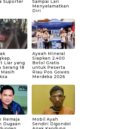
a Suporter
Sampai Lari
Menyelamatkan
Diri
bak
Ayeah Mineral
gkap,
Siapkan 2.400
t Liar yang
Botol Gratis
 Serang 18
untuk Peserta
 Masih
Riau Pos Gowes
ksa
Merdeka 2026
 Remaja
Mobil Ayah
n Dugaan
Sendiri Digondol
dungan
Anak Kandung,