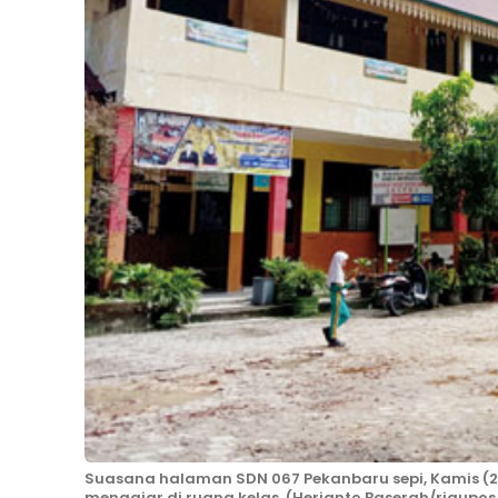
Suasana halaman SDN 067 Pekanbaru sepi, Kamis (2
mengajar di ruang kelas. (Herianto Baserah/riaupos