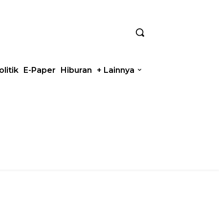
olitik
E-Paper
Hiburan
+ Lainnya