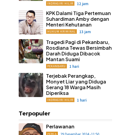
12 jam
INDRAGIRI HILIR
KPK Dalami Tiga Pertemuan
Suhardiman Amby dengan
Menteri Kehutanan
13 jam
HUKUM KRIMINAL
Tragedi Pagi di Pekanbaru,
Rosdiana Tewas Bersimbah
Darah Diduga Dibacok
Mantan Suami
1 hari
PEKANBARU
Terjebak Perangkap,
Monyet Liar yang Diduga
Serang 18 Warga Masih
Diperiksa
1 hari
INDRAGIRI HILIR
Terpopuler
Perlawanan
29 Desember 2024 -11:50
PERCA