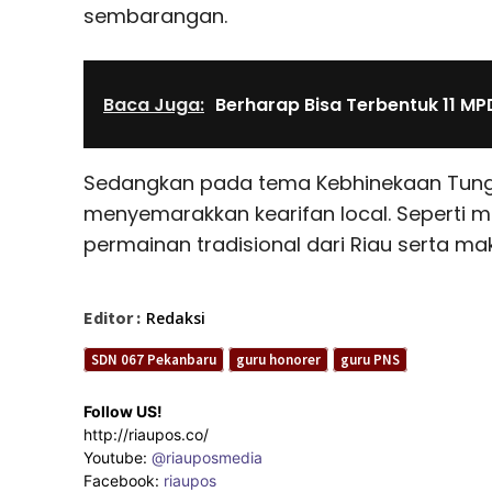
sembarangan.
Baca Juga:
Berharap Bisa Terbentuk 11 M
Sedangkan pada tema Kebhinekaan Tungg
menyemarakkan kearifan local. Seperti 
permainan tradisional dari Riau serta ma
Editor :
Redaksi
SDN 067 Pekanbaru
guru honorer
guru PNS
Follow US!
http://riaupos.co/
Youtube:
@riauposmedia
Facebook:
riaupos