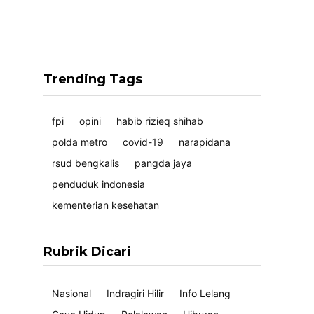
Trending Tags
fpi
opini
habib rizieq shihab
polda metro
covid-19
narapidana
rsud bengkalis
pangda jaya
penduduk indonesia
kementerian kesehatan
Rubrik Dicari
Nasional
Indragiri Hilir
Info Lelang