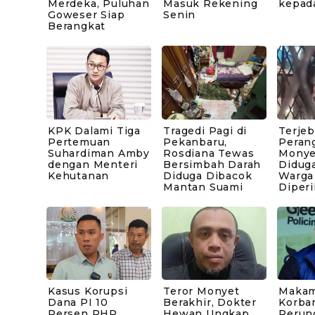
Merdeka, Puluhan
Masuk Rekening
kepad
Goweser Siap
Senin
Berangkat
KPK Dalami Tiga
Tragedi Pagi di
Terje
Pertemuan
Pekanbaru,
Peran
Suhardiman Amby
Rosdiana Tewas
Monye
dengan Menteri
Bersimbah Darah
Diduga
Kehutanan
Diduga Dibacok
Warga
Mantan Suami
Diperi
Kasus Korupsi
Teror Monyet
Makam
Dana PI 10
Berakhir, Dokter
Korba
Persen PHR
Hewan Ungkap
Perun