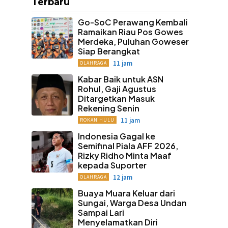
Terbaru
Go-SoC Perawang Kembali
Ramaikan Riau Pos Gowes
Merdeka, Puluhan Goweser
Siap Berangkat
11 jam
OLAHRAGA
Kabar Baik untuk ASN
Rohul, Gaji Agustus
Ditargetkan Masuk
Rekening Senin
11 jam
ROKAN HULU
Indonesia Gagal ke
Semifinal Piala AFF 2026,
Rizky Ridho Minta Maaf
kepada Suporter
12 jam
OLAHRAGA
Buaya Muara Keluar dari
Sungai, Warga Desa Undan
Sampai Lari
Menyelamatkan Diri