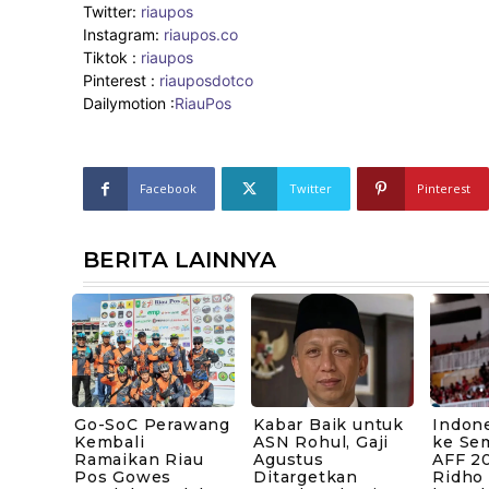
Twitter:
riaupos
Instagram:
riaupos.co
Tiktok :
riaupos
Pinterest :
riauposdotco
Dailymotion :
RiauPos
Facebook
Twitter
Pinterest
BERITA LAINNYA
Go-SoC Perawang
Kabar Baik untuk
Indone
Kembali
ASN Rohul, Gaji
ke Sem
Ramaikan Riau
Agustus
AFF 20
Pos Gowes
Ditargetkan
Ridho