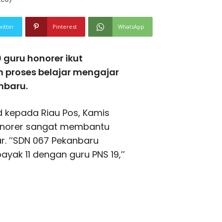
witter
Pinterest
WhatsApp
guru honorer ikut
proses belajar mengajar
nbaru.
d kepada Riau Pos, Kamis
onorer sangat membantu
. ’’SDN 067 Pekanbaru
yak 11 dengan guru PNS 19,’’