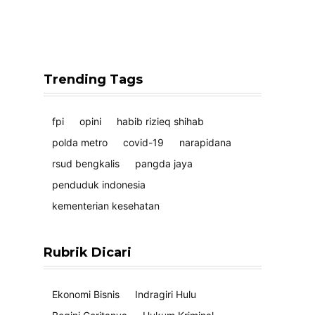
Trending Tags
fpi
opini
habib rizieq shihab
polda metro
covid-19
narapidana
rsud bengkalis
pangda jaya
penduduk indonesia
kementerian kesehatan
Rubrik Dicari
Ekonomi Bisnis
Indragiri Hulu