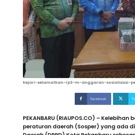
kejari-selamatkan-rp3-m-anggaran-sosialisasi-p
Facebook
T
PEKANBARU (RIAUPOS.CO) – Kelebihan ba
peraturan daerah (Sosper) yang ada d
Daerah (DPRD) Kota Pekanbaru sebesar 