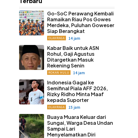
Terbaru
Go-SoC Perawang Kembali
Ramaikan Riau Pos Gowes
Merdeka, Puluhan Goweser
Siap Berangkat
14 jam
OLAHRAGA
Kabar Baik untuk ASN
Rohul, Gaji Agustus
Ditargetkan Masuk
Rekening Senin
14 jam
ROKAN HULU
Indonesia Gagal ke
Semifinal Piala AFF 2026,
Rizky Ridho Minta Maaf
kepada Suporter
15 jam
OLAHRAGA
Buaya Muara Keluar dari
Sungai, Warga Desa Undan
Sampai Lari
Menyelamatkan Diri