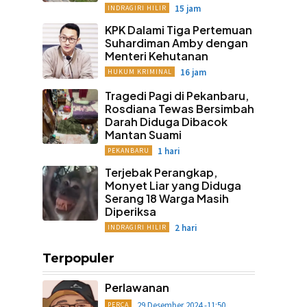
15 jam
INDRAGIRI HILIR
KPK Dalami Tiga Pertemuan
Suhardiman Amby dengan
Menteri Kehutanan
16 jam
HUKUM KRIMINAL
Tragedi Pagi di Pekanbaru,
Rosdiana Tewas Bersimbah
Darah Diduga Dibacok
Mantan Suami
1 hari
PEKANBARU
Terjebak Perangkap,
Monyet Liar yang Diduga
Serang 18 Warga Masih
Diperiksa
2 hari
INDRAGIRI HILIR
Terpopuler
Perlawanan
29 Desember 2024 -11:50
PERCA