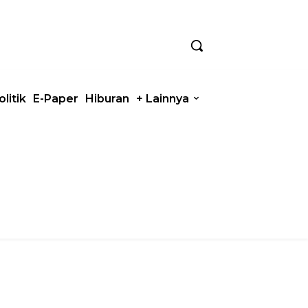
olitik
E-Paper
Hiburan
+ Lainnya