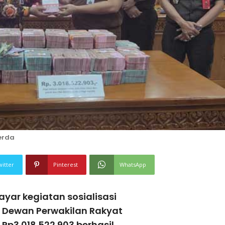
erda
witter
Pinterest
WhatsApp
yar kegiatan sosialisasi
i Dewan Perwakilan Rakyat
Rp3.018.522.903 berhasil