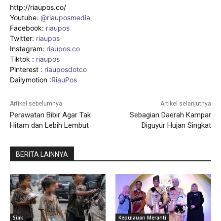
http://riaupos.co/
Youtube:
@riauposmedia
Facebook:
riaupos
Twitter:
riaupos
Instagram:
riaupos.co
Tiktok :
riaupos
Pinterest :
riauposdotco
Dailymotion :
RiauPos
Artikel sebelumnya
Artikel selanjutnya
Perawatan Bibir Agar Tak
Sebagian Daerah Kampar
Hitam dan Lebih Lembut
Diguyur Hujan Singkat
BERITA LAINNYA
Siak
Kepulauan Meranti