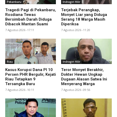
Pekanbaru
Indragiri Hilir
Tragedi Pagi di Pekanbaru,
Terjebak Perangkap,
Rosdiana Tewas
Monyet Liar yang Diduga
Bersimbah Darah Diduga
Serang 18 Warga Masih
Dibacok Mantan Suami
Diperiksa
7 Agustus 2026 -17:11
7 Agustus 2026 -11:20
Riau
Indragiri Hilir
Kasus Korupsi Dana PI 10
Teror Monyet Berakhir,
Persen PHR Bergulir, Kejati
Dokter Hewan Ungkap
Riau Tetapkan 9
Dugaan Alasan Satwa Ini
Tersangka Baru
Menyerang Warga
7 Agustus 2026 -10:11
7 Agustus 2026 -09:56