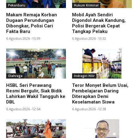
Pekanbaru
Hukum Kriminal
Makam Remaja Korban
Mobil Ayah Sendiri
Dugaan Perundungan
Digondol Anak Kandung,
Dibongkar, Polisi Cari
Polisi Bergerak Cepat
Fakta Baru
Tangkap Pelaku
6 Agustus 2026 -15:39
6 Agustus 2026 -13:32
Olahraga
Indragiri Hilir
HSBL Seri Perawang
Teror Monyet Belum Usai,
Resmi Bergulir, Siak Bidik
Pembelajaran Daring
Lahirkan Wakil Tangguh ke
Diterapkan Demi
DBL
Keselamatan Siswa
6 Agustus 2026 -12:54
6 Agustus 2026 -12:38