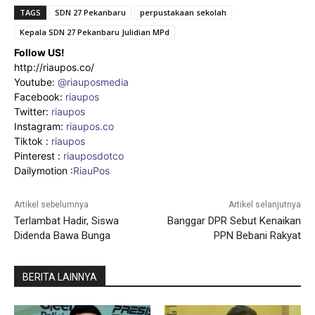
TAGS
SDN 27 Pekanbaru
perpustakaan sekolah
Kepala SDN 27 Pekanbaru Julidian MPd
Follow US!
http://riaupos.co/
Youtube:
@riauposmedia
Facebook:
riaupos
Twitter:
riaupos
Instagram:
riaupos.co
Tiktok :
riaupos
Pinterest :
riauposdotco
Dailymotion :
RiauPos
Artikel sebelumnya
Artikel selanjutnya
Terlambat Hadir, Siswa
Banggar DPR Sebut Kenaikan
Didenda Bawa Bunga
PPN Bebani Rakyat
BERITA LAINNYA