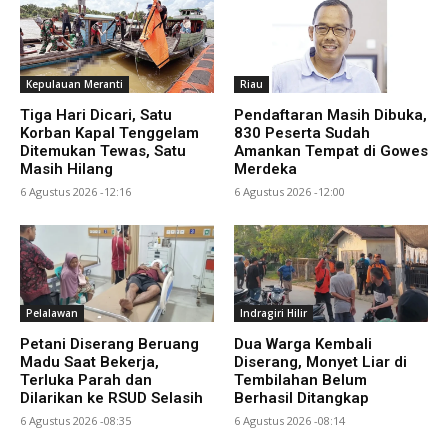
Kepulauan Meranti
Riau
Tiga Hari Dicari, Satu
Pendaftaran Masih Dibuka,
Korban Kapal Tenggelam
830 Peserta Sudah
Ditemukan Tewas, Satu
Amankan Tempat di Gowes
Masih Hilang
Merdeka
6 Agustus 2026 -12:16
6 Agustus 2026 -12:00
Pelalawan
Indragiri Hilir
Petani Diserang Beruang
Dua Warga Kembali
Madu Saat Bekerja,
Diserang, Monyet Liar di
Terluka Parah dan
Tembilahan Belum
Dilarikan ke RSUD Selasih
Berhasil Ditangkap
6 Agustus 2026 -08:35
6 Agustus 2026 -08:14