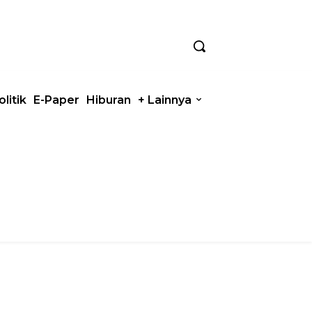
olitik
E-Paper
Hiburan
+ Lainnya