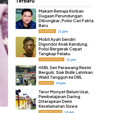
Terbaru
Makam Remaja Korban
Dugaan Perundungan
Dibongkar, Polisi Cari Fakta
Baru
11 jam
PEKANBARU
Mobil Ayah Sendiri
Digondol Anak Kandung,
Polisi Bergerak Cepat
Tangkap Pelaku
13 jam
HUKUM KRIMINAL
HSBL Seri Perawang Resmi
Bergulir, Siak Bidik Lahirkan
Wakil Tangguh ke DBL
14 jam
OLAHRAGA
Teror Monyet Belum Usai,
Pembelajaran Daring
Diterapkan Demi
Keselamatan Siswa
14 jam
INDRAGIRI HILIR