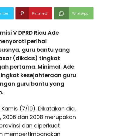
witter
Pinterest
WhatsApp
isi V DPRD Riau Ade
enyoroti perihal
ususnya, guru bantu yang
asar (dikdas) tingkat
ah pertama. Minimal, Ade
ngkat kesejahteraan guru
engan guru bantu yang
h.
Kamis (7/10). Dikatakan dia,
5, 2006 dan 2008 merupakan
provinsi dan diperkuat
gan mempertimbangkan