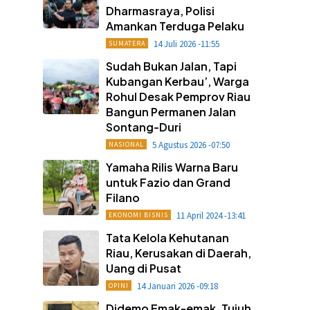
Dharmasraya, Polisi
Amankan Terduga Pelaku
14 Juli 2026 -11:55
SUMATERA
Sudah Bukan Jalan, Tapi
Kubangan Kerbau’, Warga
Rohul Desak Pemprov Riau
Bangun Permanen Jalan
Sontang-Duri
5 Agustus 2026 -07:50
NASIONAL
Yamaha Rilis Warna Baru
untuk Fazio dan Grand
Filano
11 April 2024 -13:41
EKONOMI BISNIS
Tata Kelola Kehutanan
Riau, Kerusakan di Daerah,
Uang di Pusat
14 Januari 2026 -09:18
OPINI
Didemo Emak-emak, Tujuh