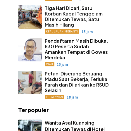
Tiga Hari Dicari, Satu
Korban Kapal Tenggelam
Ditemukan Tewas, Satu
Masih Hilang
15 jam
KEPULAUAN MERANTI
Pendaftaran Masih Dibuka,
830 Peserta Sudah
Amankan Tempat di Gowes
Merdeka
15 jam
RIAU
Petani Diserang Beruang
Madu Saat Bekerja, Terluka
Parah dan Dilarikan ke RSUD
Selasih
18 jam
PELALAWAN
Terpopuler
Wanita Asal Kuansing
Ditemukan Tewas di Hotel