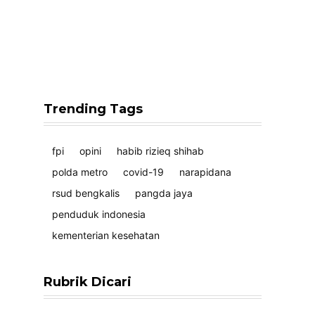
Trending Tags
fpi
opini
habib rizieq shihab
polda metro
covid-19
narapidana
rsud bengkalis
pangda jaya
penduduk indonesia
kementerian kesehatan
Rubrik Dicari