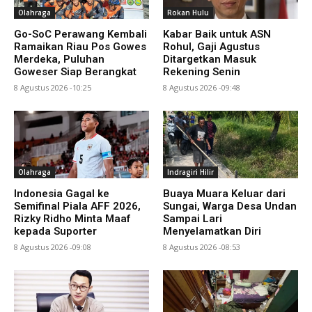
Olahraga
Rokan Hulu
Go-SoC Perawang Kembali
Kabar Baik untuk ASN
Ramaikan Riau Pos Gowes
Rohul, Gaji Agustus
Merdeka, Puluhan
Ditargetkan Masuk
Goweser Siap Berangkat
Rekening Senin
8 Agustus 2026 -10:25
8 Agustus 2026 -09:48
Olahraga
Indragiri Hilir
Indonesia Gagal ke
Buaya Muara Keluar dari
Semifinal Piala AFF 2026,
Sungai, Warga Desa Undan
Rizky Ridho Minta Maaf
Sampai Lari
kepada Suporter
Menyelamatkan Diri
8 Agustus 2026 -09:08
8 Agustus 2026 -08:53