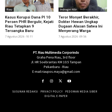
Riau
Indragiri Hilir
Kasus Korupsi Dana PI 10
Teror Monyet Berakhir,
Persen PHR Bergulir, Kejati
Dokter Hewan Ungkap
Riau Tetapkan 9
Dugaan Alasan Satwa Ini
Tersangka Baru
Menyerang Warga
7 Agustus 2026 -10:11
7 Agustus 2026 -09:56
PT. Riau Multimedia Corporindo
Graha Pena Riau, 3rd floor
Jl. HR Soebrantas KM 10.5 Tampan
Pekanbaru - Riau
E-mail:riaupos.maya@gmail.com
SUSUNAN REDAKSI
PRIVACY POLICY
PEDOMAN MEDIA SIBER
DIGITAL E-PAPER