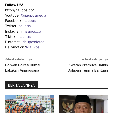
Follow US!
http://riaupos.co/
Youtube:
@riauposmedia
Facebook:
riaupos
Twitter:
riaupos
Instagram:
riaupos.co
Tiktok :
riaupos
Pinterest :
riauposdotco
Dailymotion :
RiauPos
Artikel sebelumnya
Artikel selanjutnya
Polwan Polres Dumai
Kwaran Pramuka Bathin
Lakukan Anjangsana
Solapan Terima Bantuan
BERITA LAINNYA