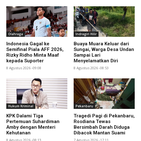
Olahraga
Indragiri Hilir
Indonesia Gagal ke
Buaya Muara Keluar dari
Semifinal Piala AFF 2026,
Sungai, Warga Desa Undan
Rizky Ridho Minta Maaf
Sampai Lari
kepada Suporter
Menyelamatkan Diri
8 Agustus 2026 -09:08
8 Agustus 2026 -08:53
Hukum Kriminal
Pekanbaru
KPK Dalami Tiga
Tragedi Pagi di Pekanbaru,
Pertemuan Suhardiman
Rosdiana Tewas
Amby dengan Menteri
Bersimbah Darah Diduga
Kehutanan
Dibacok Mantan Suami
8 Agustus 2026 -08:13
7 Agustus 2026 -17:11