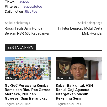
Tiktok :
riaupos
Pinterest :
riauposdotco
Dailymotion :
RiauPos
Artikel sebelumnya
Artikel selanjutnya
Rossi Tagih Janji Honda
Ini Fitur Lengkap Mobil Creta
Berikan NSR 500 Kepadanya
Milik Hyundai
BERITA LAINNYA
Olahraga
Rokan Hulu
Go-SoC Perawang Kembali
Kabar Baik untuk ASN
Ramaikan Riau Pos Gowes
Rohul, Gaji Agustus
Merdeka, Puluhan
Ditargetkan Masuk
Goweser Siap Berangkat
Rekening Senin
8 Agustus 2026 -10:25
8 Agustus 2026 -09:48