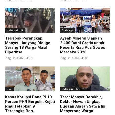
Indragiri Hilir
Olahraga
Terjebak Perangkap,
Ayeah Mineral Siapkan
Monyet Liar yang Diduga
2.400 Botol Gratis untuk
Serang 18 Warga Masih
Peserta Riau Pos Gowes
Diperiksa
Merdeka 2026
7 Agustus 2026 -11:20
7 Agustus 2026 -11:09
Riau
Indragiri Hilir
Kasus Korupsi Dana PI 10
Teror Monyet Berakhir,
Persen PHR Bergulir, Kejati
Dokter Hewan Ungkap
Riau Tetapkan 9
Dugaan Alasan Satwa Ini
Tersangka Baru
Menyerang Warga