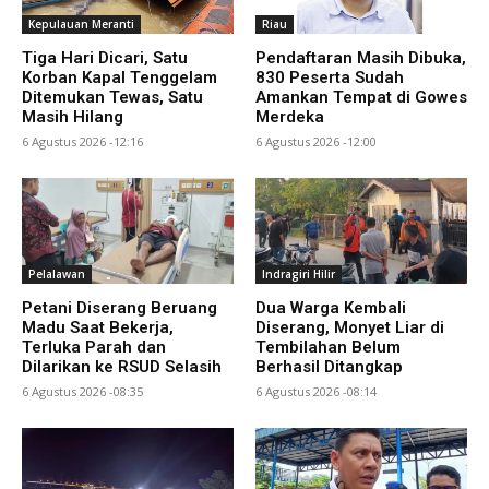
Kepulauan Meranti
Riau
Tiga Hari Dicari, Satu
Pendaftaran Masih Dibuka,
Korban Kapal Tenggelam
830 Peserta Sudah
Ditemukan Tewas, Satu
Amankan Tempat di Gowes
Masih Hilang
Merdeka
6 Agustus 2026 -12:16
6 Agustus 2026 -12:00
Pelalawan
Indragiri Hilir
Petani Diserang Beruang
Dua Warga Kembali
Madu Saat Bekerja,
Diserang, Monyet Liar di
Terluka Parah dan
Tembilahan Belum
Dilarikan ke RSUD Selasih
Berhasil Ditangkap
6 Agustus 2026 -08:35
6 Agustus 2026 -08:14