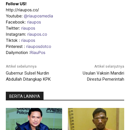
Follow US!
http://riaupos.co/
Youtube:
@riauposmedia
Facebook:
riaupos
Twitter:
riaupos
Instagram:
riaupos.co
Tiktok :
riaupos
Pinterest :
riauposdotco
Dailymotion :
RiauPos
Artikel sebelumnya
Artikel selanjutnya
Gubernur Sulsel Nurdin
Usulan Vaksin Mandiri
Abdullah Ditangkap KPK
Direstui Pemerintah
BERITA LAINNYA