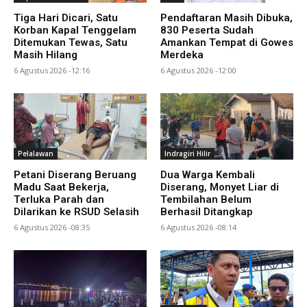
Tiga Hari Dicari, Satu
Pendaftaran Masih Dibuka,
Korban Kapal Tenggelam
830 Peserta Sudah
Ditemukan Tewas, Satu
Amankan Tempat di Gowes
Masih Hilang
Merdeka
6 Agustus 2026 -12:16
6 Agustus 2026 -12:00
Pelalawan
Indragiri Hilir
Petani Diserang Beruang
Dua Warga Kembali
Madu Saat Bekerja,
Diserang, Monyet Liar di
Terluka Parah dan
Tembilahan Belum
Dilarikan ke RSUD Selasih
Berhasil Ditangkap
6 Agustus 2026 -08:35
6 Agustus 2026 -08:14