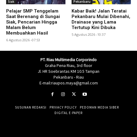
Siak
Pekanbaru
Pelajar SMP Tenggelam
Kabar Baik! Jalan Teratai
Saat Berenang di Sungai
Pekanbaru Mulai Dibenahi,
Siak, Pencarian Hingga
Drainase yang Lama
Malam Belum
Tertutup Kini Dibuka
Membuahkan Hasil
5 Agustus 2026 -10:37
6 Agustus 2026 -07:53
PT. Riau Multimedia Corporindo
Graha Pena Riau, 3rd floor
Jl. HR Soebrantas KM 10.5 Tampan
Pekanbaru - Riau
E-mail:riaupos.maya@gmail.com
SUSUNAN REDAKSI
PRIVACY POLICY
PEDOMAN MEDIA SIBER
DIGITAL E-PAPER