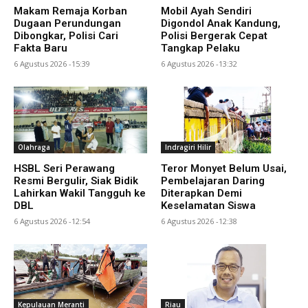
Makam Remaja Korban
Mobil Ayah Sendiri
Dugaan Perundungan
Digondol Anak Kandung,
Dibongkar, Polisi Cari
Polisi Bergerak Cepat
Fakta Baru
Tangkap Pelaku
6 Agustus 2026 -15:39
6 Agustus 2026 -13:32
Olahraga
Indragiri Hilir
HSBL Seri Perawang
Teror Monyet Belum Usai,
Resmi Bergulir, Siak Bidik
Pembelajaran Daring
Lahirkan Wakil Tangguh ke
Diterapkan Demi
DBL
Keselamatan Siswa
6 Agustus 2026 -12:54
6 Agustus 2026 -12:38
Kepulauan Meranti
Riau