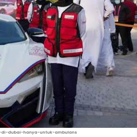
r-di-dubai-hanya-untuk-ambulans