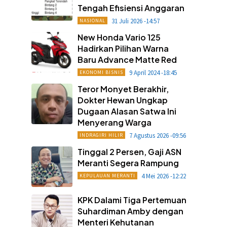
Tengah Efisiensi Anggaran
31 Juli 2026 -14:57
NASIONAL
New Honda Vario 125
Hadirkan Pilihan Warna
Baru Advance Matte Red
9 April 2024 -18:45
EKONOMI BISNIS
Teror Monyet Berakhir,
Dokter Hewan Ungkap
Dugaan Alasan Satwa Ini
Menyerang Warga
7 Agustus 2026 -09:56
INDRAGIRI HILIR
Tinggal 2 Persen, Gaji ASN
Meranti Segera Rampung
4 Mei 2026 -12:22
KEPULAUAN MERANTI
KPK Dalami Tiga Pertemuan
Suhardiman Amby dengan
Menteri Kehutanan