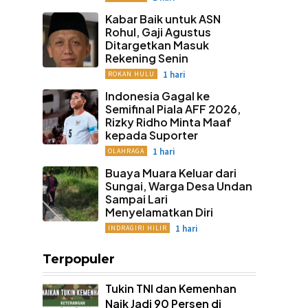
Kabar Baik untuk ASN
Rohul, Gaji Agustus
Ditargetkan Masuk
Rekening Senin
1 hari
ROKAN HULU
Indonesia Gagal ke
Semifinal Piala AFF 2026,
Rizky Ridho Minta Maaf
kepada Suporter
1 hari
OLAHRAGA
Buaya Muara Keluar dari
Sungai, Warga Desa Undan
Sampai Lari
Menyelamatkan Diri
1 hari
INDRAGIRI HILIR
Terpopuler
Tukin TNI dan Kemenhan
Naik Jadi 90 Persen di