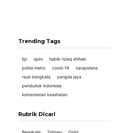
Trending Tags
fpi
opini
habib rizieq shihab
polda metro
covid-19
narapidana
rsud bengkalis
pangda jaya
penduduk indonesia
kementerian kesehatan
Rubrik Dicari
Bengkalis
Zetizen
Opini