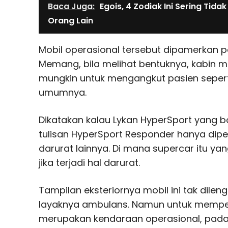
Baca Juga:
Egois, 4 Zodiak Ini Sering Tida
Orang Lain
Mobil operasional tersebut dipamerkan p
Memang, bila melihat bentuknya, kabin mob
mungkin untuk mengangkut pasien seper
umumnya.
Dikatakan kalau Lykan HyperSport yang b
tulisan HyperSport Responder hanya dipe
darurat lainnya. Di mana supercar itu ya
jika terjadi hal darurat.
Tampilan eksteriornya mobil ini tak dile
layaknya ambulans. Namun untuk memperj
merupakan kendaraan operasional, pada