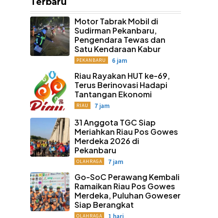
Terbaru
Motor Tabrak Mobil di
Sudirman Pekanbaru,
Pengendara Tewas dan
Satu Kendaraan Kabur
6 jam
PEKANBARU
Riau Rayakan HUT ke-69,
Terus Berinovasi Hadapi
Tantangan Ekonomi
7 jam
RIAU
31 Anggota TGC Siap
Meriahkan Riau Pos Gowes
Merdeka 2026 di
Pekanbaru
7 jam
OLAHRAGA
Go-SoC Perawang Kembali
Ramaikan Riau Pos Gowes
Merdeka, Puluhan Goweser
Siap Berangkat
1 hari
OLAHRAGA