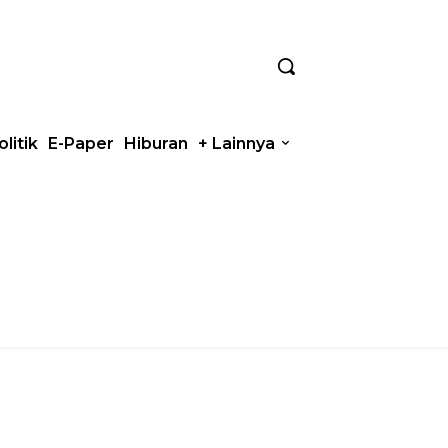
olitik
E-Paper
Hiburan
+ Lainnya