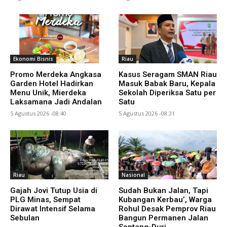
Ekonomi Bisnis
Riau
Promo Merdeka Angkasa
Kasus Seragam SMAN Riau
Garden Hotel Hadirkan
Masuk Babak Baru, Kepala
Menu Unik, Mierdeka
Sekolah Diperiksa Satu per
Laksamana Jadi Andalan
Satu
5 Agustus 2026 -08:40
5 Agustus 2026 -08:31
Riau
Nasional
Gajah Jovi Tutup Usia di
Sudah Bukan Jalan, Tapi
PLG Minas, Sempat
Kubangan Kerbau’, Warga
Dirawat Intensif Selama
Rohul Desak Pemprov Riau
Sebulan
Bangun Permanen Jalan
Sontang-Duri