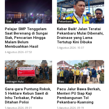
Siak
Pekanbaru
Pelajar SMP Tenggelam
Kabar Baik! Jalan Teratai
Saat Berenang di Sungai
Pekanbaru Mulai Dibenahi,
Siak, Pencarian Hingga
Drainase yang Lama
Malam Belum
Tertutup Kini Dibuka
Membuahkan Hasil
5 Agustus 2026 -10:37
6 Agustus 2026 -07:53
Indragiri Hulu
Riau
Gara-gara Puntung Rokok,
Pacu Jalur Bawa Berkah,
5 Hektare Kebun Sawit di
Menteri PU Siap Kaji
Inhu Terbakar, Pelaku
Pembangunan Tol
Ditahan Polisi
Pekanbaru-Kuansing
5 Agustus 2026 -09:31
5 Agustus 2026 -09:19