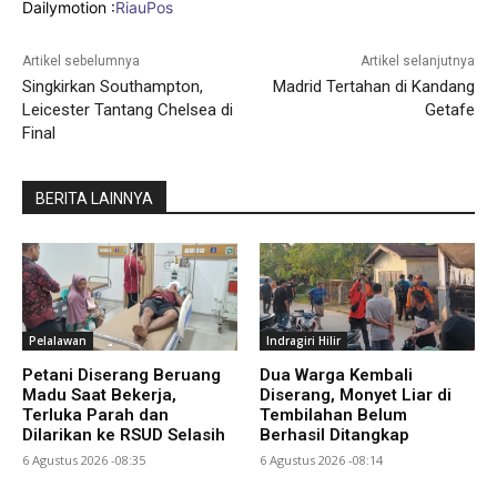
Dailymotion :
RiauPos
Artikel sebelumnya
Artikel selanjutnya
Singkirkan Southampton,
Madrid Tertahan di Kandang
Leicester Tantang Chelsea di
Getafe
Final
BERITA LAINNYA
Pelalawan
Indragiri Hilir
Petani Diserang Beruang
Dua Warga Kembali
Madu Saat Bekerja,
Diserang, Monyet Liar di
Terluka Parah dan
Tembilahan Belum
Dilarikan ke RSUD Selasih
Berhasil Ditangkap
6 Agustus 2026 -08:35
6 Agustus 2026 -08:14