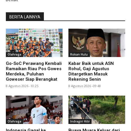
BERITA LAINNYA
Olahraga
Rokan Hulu
Go-SoC Perawang Kembali
Kabar Baik untuk ASN
Ramaikan Riau Pos Gowes
Rohul, Gaji Agustus
Merdeka, Puluhan
Ditargetkan Masuk
Goweser Siap Berangkat
Rekening Senin
8 Agustus 2026 -10:25
8 Agustus 2026 -09:48
Olahraga
Indragiri Hilir
Indonesia Gagal ke
Buaya Muara Keluar dari