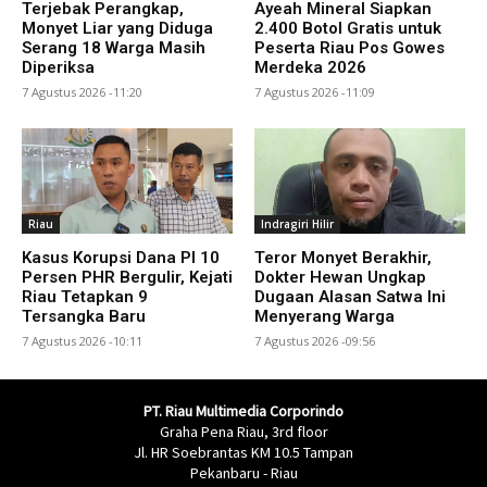
Terjebak Perangkap,
Ayeah Mineral Siapkan
Monyet Liar yang Diduga
2.400 Botol Gratis untuk
Serang 18 Warga Masih
Peserta Riau Pos Gowes
Diperiksa
Merdeka 2026
7 Agustus 2026 -11:20
7 Agustus 2026 -11:09
Riau
Indragiri Hilir
Kasus Korupsi Dana PI 10
Teror Monyet Berakhir,
Persen PHR Bergulir, Kejati
Dokter Hewan Ungkap
Riau Tetapkan 9
Dugaan Alasan Satwa Ini
Tersangka Baru
Menyerang Warga
7 Agustus 2026 -10:11
7 Agustus 2026 -09:56
PT. Riau Multimedia Corporindo
Graha Pena Riau, 3rd floor
Jl. HR Soebrantas KM 10.5 Tampan
Pekanbaru - Riau